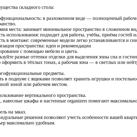
ущества складного стола:
функциональность: в разложенном виде — полноценный рабочи
ранство.
мия места: занимает минимальное пространство в сложенном ви
сть использования: подходит для работы, учёбы, приёма гостей 
сть в монтаже: современные модели легко устанавливаются и сн
изация пространства: идеи и рекомендации
нирование с помощью мебели и цвета.
ьзуйте разные оттенки отделки для выделения зоны сна и гостин
 оформить в тёплых тонах, а рабочая зона — в светлых или нейт
огофункциональные предметы.
ть в подиуме с ящиками позволяет хранить игрушки и постельное
нной зоной или рабочим местом.
пользование вертикального пространства.
, навесные шкафы и настенные organizers помогают максимально
ель на заказ.
идуальные решения позволяют учесть особенности вашей кварти
ьер максимально удобным.