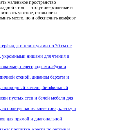
ать маленькое пространство
ладной стол — это универсальные и
низовать уютное, стильное и
омить место, но и обеспечить комфорт
терфилд» и плинтусами по 30 см не
и, укромными нишами для чтения и
роватями, перегородками-сёдзи и
рпичной стеной, диваном бархата и
и, природный камень, биофильный
ски пустых стен и белой мебели для
, используя пастельные тона, клетку и
лов для прямой и диагональной
ажа: пропитка, краска по бетону и