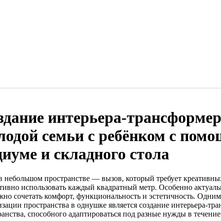
здание интерьера-трансформер
лодой семьи с ребёнком с помо
диуме и складного стола
в небольшом пространстве — вызов, который требует креативн
тивно использовать каждый квадратный метр. Особенно актуальн
ажно сочетать комфорт, функциональность и эстетичность. Одни
изации пространства в однушке является создание интерьера-т
ранства, способного адаптироваться под разные нужды в течение