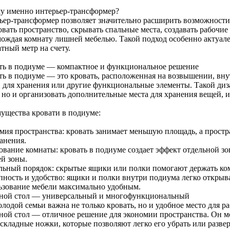
у именно интерьер-трансформер?
ьер-трансформер позволяет значительно расширить возможности
вать пространство, скрывать спальные места, создавать рабочие 
мождая комнату лишней мебелью. Такой подход особенно актуале
тный метр на счету.
ть в подиуме — компактное и функциональное решение
ть в подиуме — это кровать, расположенная на возвышении, вн
 для хранения или другие функциональные элементы. Такой диза
, но и организовать дополнительные места для хранения вещей, 
ущества кровати в подиуме:
мия пространства: кровать занимает меньшую площадь, а простр
анения.
вание комнаты: кровать в подиуме создает эффект отдельной зон
ей зоны.
льный порядок: скрытые ящики или полки помогают держать ком
пность и удобство: ящики и полки внутри подиума легко открыва
ьзование мебели максимально удобным.
ной стол — универсальный и многофункциональный
лодой семьи важна не только кровать, но и удобное место для р
ной стол — отличное решение для экономии пространства. Он мо
 складные ножки, которые позволяют легко его убрать или разве