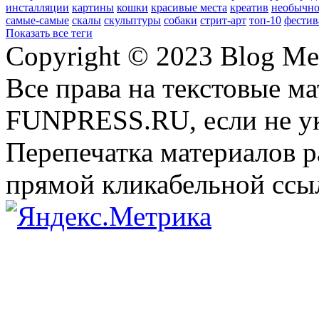
инсталляции
картины
кошки
красивые места
креатив
необычно
самые-самые
скалы
скульптуры
собаки
стрит-арт
топ-10
фестив
Показать все теги
Copyright © 2023 Blog Me
Все права на текстовые м
FUNPRESS.RU, если не ук
Перепечатка материалов р
прямой кликабельной сс