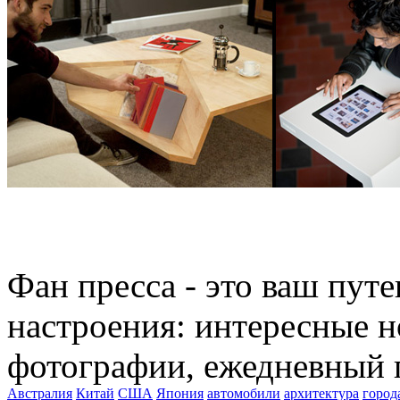
Фан пресса - это ваш пут
настроения: интересные н
фотографии, ежедневный 
Австралия
Китай
США
Япония
автомобили
архитектура
город