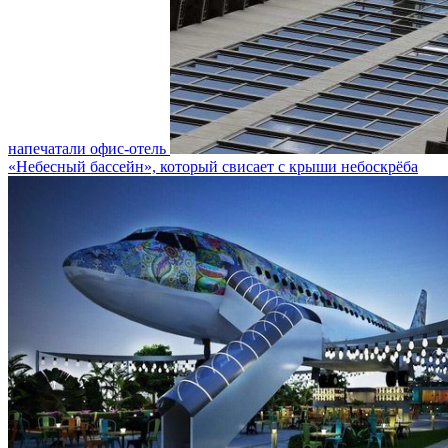
напечатали офис-отель
«Небесный бассейн», который свисает с крыши небоскрёба