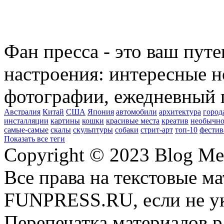
Фан пресса - это ваш пут
настроения: интересные н
фотографии, ежедневный 
Австралия
Китай
США
Япония
автомобили
архитектура
город
инсталляции
картины
кошки
красивые места
креатив
необычно
самые-самые
скалы
скульптуры
собаки
стрит-арт
топ-10
фестив
Показать все теги
Copyright © 2023 Blog Me
Все права на текстовые м
FUNPRESS.RU, если не ук
Перепечатка материалов р