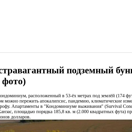
стравагантный подземный бунк
 фото)
кондоминиум, расположенный в 53-ёх метрах под землёй (174 фут
ом можно пережить апокалипсис, пандемию, климатические из
трофу. Апартаменты в "Кондоминиуме выживания" (Survival Condo
анзас, площадью порядка 185,8 кв. м (2.000 квадратных фута) пр
онов долларов.