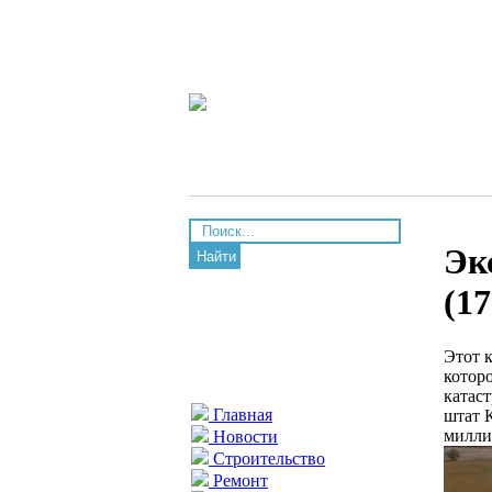
Эк
Найти
(17
Этот 
котор
катас
Главная
штат К
милли
Новости
Строительство
Ремонт