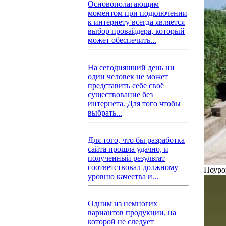
Основополагающим
моментом при подключении
к интернету всегда является
выбор провайдера, который
может обеспечить...
На сегодняшний день ни
один человек не может
представить себе своё
существование без
интернета. Для того чтобы
выбрать...
Для того, что бы разработка
сайта прошла удачно, и
полученный результат
соответствовал должному
Поуро
уровню качества и...
Одним из немногих
вариантов продукции, на
которой не следует