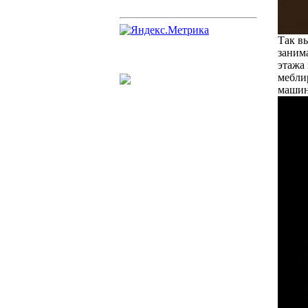
Так в
занима
этажа 
мебли
машин