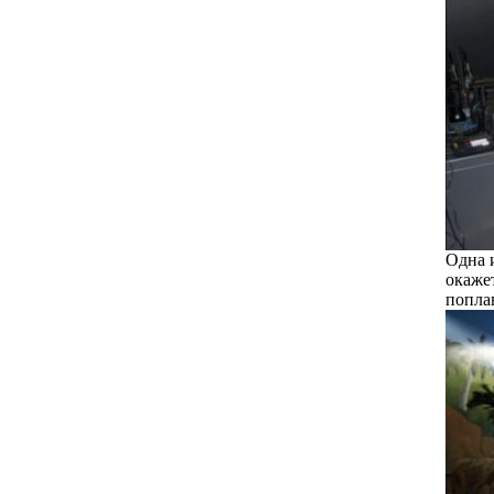
Одна 
окажет
попла