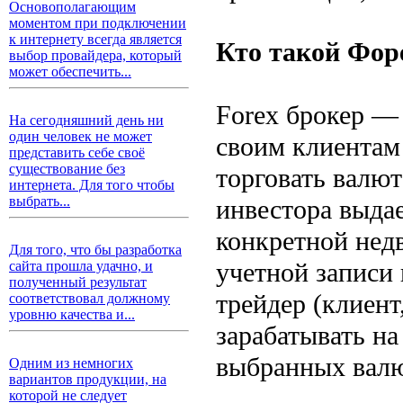
Основополагающим
моментом при подключении
к интернету всегда является
Кто такой Фор
выбор провайдера, который
может обеспечить...
Forex брокер — 
На сегодняшний день ни
один человек не может
своим клиентам
представить себе своё
существование без
торговать валют
интернета. Для того чтобы
выбрать...
инвестора выда
конкретной нед
Для того, что бы разработка
учетной записи 
сайта прошла удачно, и
полученный результат
трейдер (клиент
соответствовал должному
уровню качества и...
зарабатывать н
выбранных валю
Одним из немногих
вариантов продукции, на
которой не следует