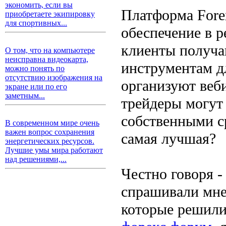
экономить, если вы
Платформа Fore
приобретаете экипировку
для спортивных...
обеспечение в р
клиенты получа
О том, что на компьютере
неисправна видеокарта,
инструментам д
можно понять по
отсутствию изображения на
организуют веб
экране или по его
заметным...
трейдеры могут 
собственными с
В современном мире очень
важен вопрос сохранения
самая лучшая?
энергетических ресурсов.
Лучшие умы мира работают
над решениями,...
Честно говоря -
спрашивали мне
которые решили 