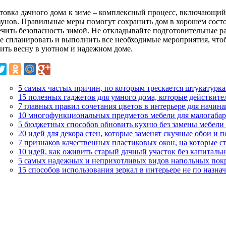
товка дачного дома к зиме – комплексный процесс, включающий
зунов. Правильные меры помогут сохранить дом в хорошем состоя
ечить безопасность зимой. Не откладывайте подготовительные р
ее спланировать и выполнить все необходимые мероприятия, что
тить весну в уютном и надежном доме.
5 самых частых причин, по которым трескается штукатурка 
15 полезных гаджетов для умного дома, которые действит
7 главных правил сочетания цветов в интерьере для начи
10 многофункциональных предметов мебели для малогаба
5 бюджетных способов обновить кухню без замены мебели
20 идей для декора стен, которые заменят скучные обои и 
7 признаков качественных пластиковых окон, на которые с
10 идей, как оживить старый дачный участок без капитал
5 самых надежных и неприхотливых видов напольных пок
15 способов использования зеркал в интерьере не по назн