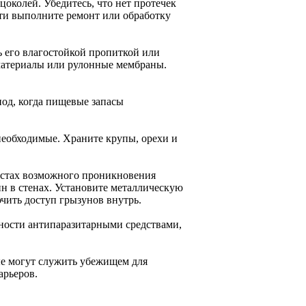
околей. Убедитесь, что нет протечек
сти выполните ремонт или обработку
ь его влагостойкой пропиткой или
материалы или рулонные мембраны.
иод, когда пищевые запасы
 необходимые. Храните крупы, орехи и
местах возможного проникновения
н в стенах. Установите металлическую
чить доступ грызунов внутрь.
ности антипаразитарными средствами,
рые могут служить убежищем для
арьеров.