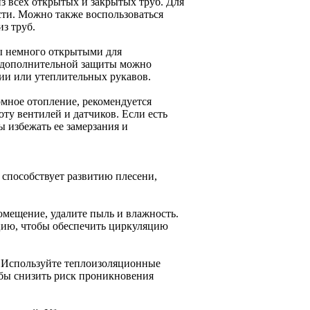
з всех открытых и закрытых труб. Для
сти. Можно также воспользоваться
з труб.
ны немного открытыми для
я дополнительной защиты можно
ии или утеплительных рукавов.
омное отопление, рекомендуется
оту вентилей и датчиков. Если есть
ы избежать ее замерзания и
 способствует развитию плесени,
омещение, удалите пыль и влажность.
цию, чтобы обеспечить циркуляцию
. Используйте теплоизоляционные
обы снизить риск проникновения