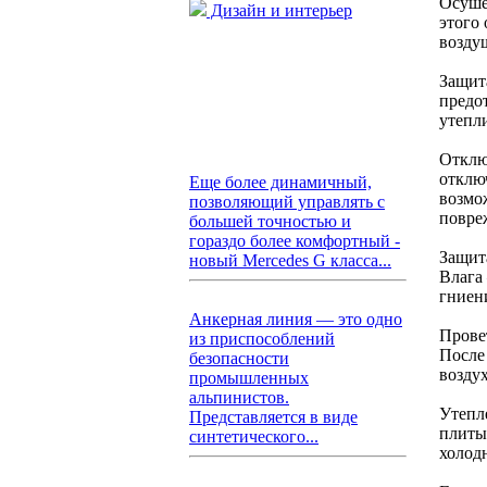
Осуше
Дизайн и интерьер
этого
возду
Защит
предо
утепл
Отклю
отключ
Еще более динамичный,
возмож
позволяющий управлять с
повре
большей точностью и
гораздо более комфортный -
Защит
новый Mercedes G класса...
Влага
гниен
Анкерная линия — это одно
Прове
из приспособлений
После
безопасности
воздух
промышленных
альпинистов.
Утепл
Представляется в виде
плиты
синтетического...
холодн