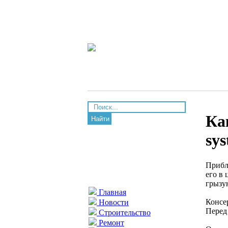
Ка
Найти
sy
Прибл
его в
грызу
Главная
Консе
Новости
Перед
Строительство
Ремонт