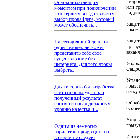
Гидро
Основополагающим
или т
моментом при подключении
гидро
к интернету всегда является
выбор провайдера, который
Защит
может обеспечить...
лаком
Защит
На сегодняшний день ни
Грызу
один человек не может
закан
представить себе своё
существование без
Уборк
интернета. Для того чтобы
сладо
выбрать...
Устан
грызу
Для того, что бы разработка
сетку
сайта прошла удачно, и
полученный результат
Обраб
соответствовал должному
особен
уровню качества и...
Уход 
грызу
Одним из немногих
вариантов продукции, на
Итоги
которой не следует