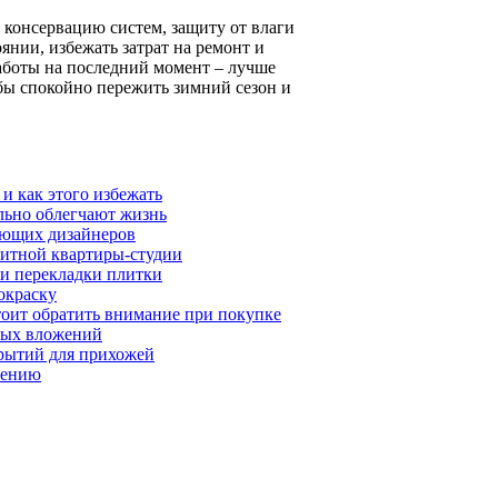
 консервацию систем, защиту от влаги
нии, избежать затрат на ремонт и
аботы на последний момент – лучше
бы спокойно пережить зимний сезон и
и как этого избежать
ельно облегчают жизнь
нающих дизайнеров
ритной квартиры-студии
 и перекладки плитки
покраску
тоит обратить внимание при покупке
ьных вложений
рытий для прихожей
ачению