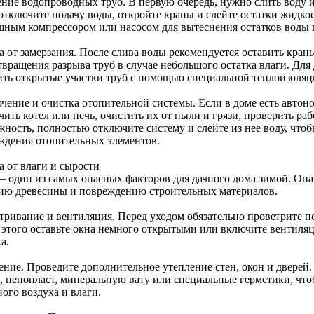
ние водопроводных труб. В первую очередь, нужно слить воду и
 отключите подачу воды, откройте краны и слейте остатки жидко
шным компрессором или насосом для вытеснения остатков воды и
а от замерзания. После слива воды рекомендуется оставить кра
твращения разрыва труб в случае небольшого остатка влаги. Дл
ить открытые участки труб с помощью специальной теплоизоляц
чение и очистка отопительной системы. Если в доме есть автон
ить котел или печь, очистить их от пыли и грязи, проверить раб
ность, полностью отключите систему и слейте из нее воду, чтоб
ждения отопительных элементов.
а от влаги и сырости
 – один из самых опасных факторов для дачного дома зимой. Она
ию древесины и повреждению строительных материалов.
тривание и вентиляция. Перед уходом обязательно проветрите п
 этого оставьте окна немного открытыми или включите вентиля
а.
ение. Проведите дополнительное утепление стен, окон и дверей
, пенопласт, минеральную вату или специальные герметики, чт
ого воздуха и влаги.