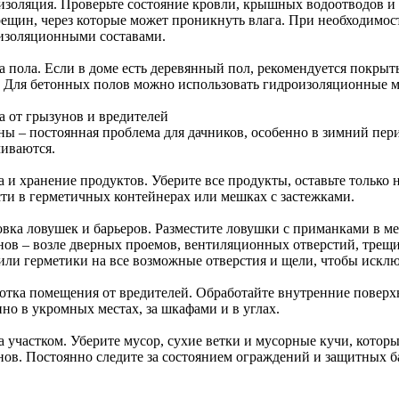
изоляция. Проверьте состояние кровли, крышных водоотводов и ц
рещин, через которые может проникнуть влага. При необходимо
изоляционными составами.
а пола. Если в доме есть деревянный пол, рекомендуется покрыт
. Для бетонных полов можно использовать гидроизоляционные 
а от грызунов и вредителей
ны – постоянная проблема для дачников, особенно в зимний пер
чиваются.
а и хранение продуктов. Уберите все продукты, оставьте только
сти в герметичных контейнерах или мешках с застежками.
овка ловушек и барьеров. Разместите ловушки с приманками в 
нов – возле дверных проемов, вентиляционных отверстий, трещи
 или герметики на все возможные отверстия и щели, чтобы исклю
отка помещения от вредителей. Обработайте внутренние поверх
но в укромных местах, за шкафами и в углах.
за участком. Уберите мусор, сухие ветки и мусорные кучи, кото
нов. Постоянно следите за состоянием ограждений и защитных б