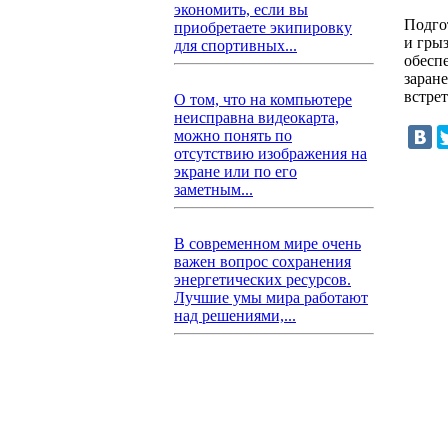
экономить, если вы
Подго
приобретаете экипировку
и гры
для спортивных...
обесп
заран
встре
О том, что на компьютере
неисправна видеокарта,
можно понять по
отсутствию изображения на
экране или по его
заметным...
В современном мире очень
важен вопрос сохранения
энергетических ресурсов.
Лучшие умы мира работают
над решениями,...