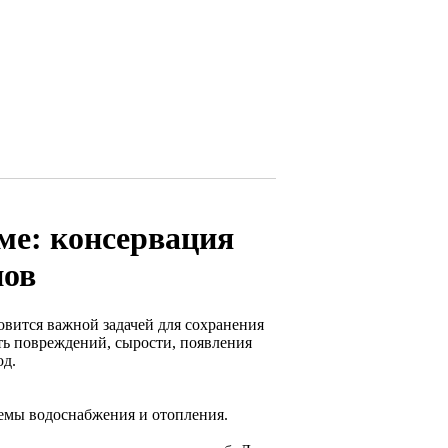
ме: консервация
нов
овится важной задачей для сохранения
ть повреждений, сырости, появления
од.
емы водоснабжения и отопления.