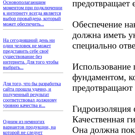
предотвращает 
Основополагающим
моментом при подключении
к интернету всегда является
выбор провайдера, который
Обеспечение на
может обеспечить...
должна иметь ук
На сегодняшний день ни
специально отв
один человек не может
представить себе своё
существование без
интернета. Для того чтобы
Использование 
выбрать...
фундаментом, к
Для того, что бы разработка
предотвращают 
сайта прошла удачно, и
полученный результат
соответствовал должному
уровню качества и...
Гидроизоляция 
Качественная г
Одним из немногих
вариантов продукции, на
Она должна пок
которой не следует