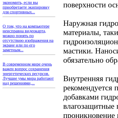
поверхности ос
экономить, если вы
приобретаете экипировку
для спортивных...
Наружная гидро
О том, что на компьютере
материалы, так
неисправна видеокарта,
можно понять по
гидроизоляцион
отсутствию изображения на
экране или по его
мастики. Нанос
заметным...
обязательно об
В современном мире очень
важен вопрос сохранения
энергетических ресурсов.
Внутренняя гид
Лучшие умы мира работают
над решениями,...
рекомендуется 
добавками гидр
влагозащитные 
проникновение 