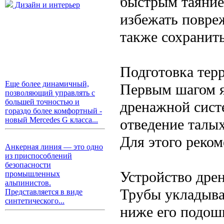
быстрым таяние
Дизайн и интерьер
избежать повреж
также сохранить
Подготовка тер
Еще более динамичный,
Первым шагом я
позволяющий управлять с
большей точностью и
дренажной сист
гораздо более комфортный -
новый Mercedes G класса...
отведение талых
Для этого реком
Анкерная линия — это одно
из приспособлений
безопасности
Устройство дре
промышленных
альпинистов.
Трубы укладыва
Представляется в виде
синтетического...
ниже его подошв