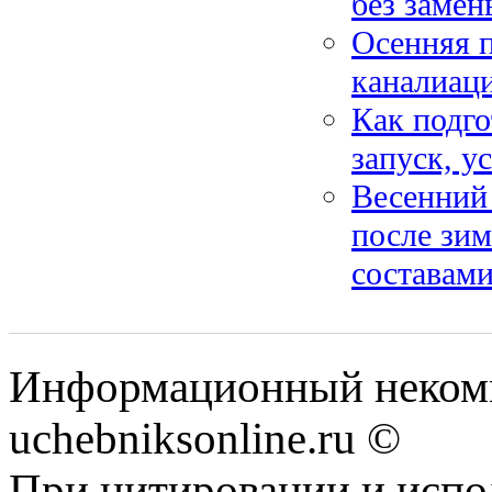
без замен
Осенняя п
каналиац
Как подго
запуск, у
Весенний 
после зим
составам
Информационный некомм
uchebniksonline.ru ©
При цитировании и испо