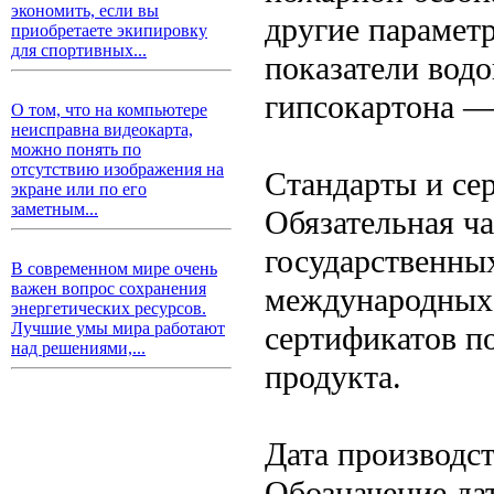
экономить, если вы
другие парамет
приобретаете экипировку
для спортивных...
показатели вод
гипсокартона —
О том, что на компьютере
неисправна видеокарта,
можно понять по
отсутствию изображения на
Стандарты и се
экране или по его
заметным...
Обязательная ча
государственны
В современном мире очень
важен вопрос сохранения
международных 
энергетических ресурсов.
Лучшие умы мира работают
сертификатов по
над решениями,...
продукта.
Дата производс
Обозначение да