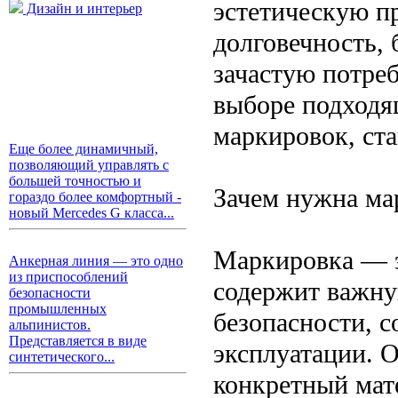
эстетическую пр
Дизайн и интерьер
долговечность,
зачастую потре
выборе подходя
маркировок, ста
Еще более динамичный,
позволяющий управлять с
большей точностью и
Зачем нужна ма
гораздо более комфортный -
новый Mercedes G класса...
Маркировка — э
Анкерная линия — это одно
из приспособлений
содержит важну
безопасности
промышленных
безопасности, с
альпинистов.
Представляется в виде
эксплуатации. О
синтетического...
конкретный мате