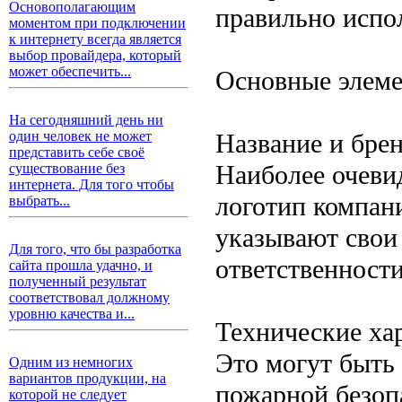
Основополагающим
правильно испол
моментом при подключении
к интернету всегда является
выбор провайдера, который
может обеспечить...
Основные элем
На сегодняшний день ни
Название и бре
один человек не может
представить себе своё
Наиболее очеви
существование без
интернета. Для того чтобы
логотип компан
выбрать...
указывают свои 
Для того, что бы разработка
ответственности
сайта прошла удачно, и
полученный результат
соответствовал должному
уровню качества и...
Технические ха
Это могут быть 
Одним из немногих
вариантов продукции, на
пожарной безоп
которой не следует