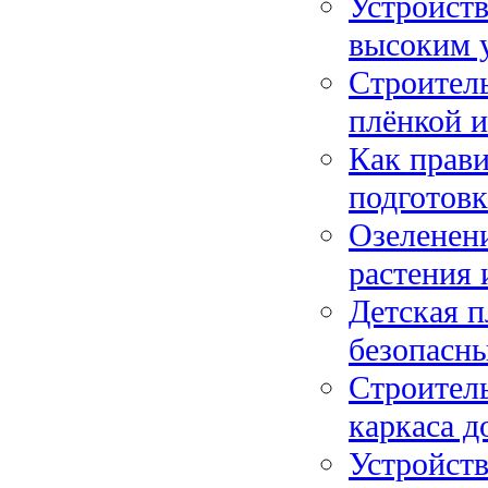
Устройств
высоким 
Строитель
плёнкой и
Как прави
подготов
Озеленени
растения
Детская п
безопасны
Строитель
каркаса д
Устройств