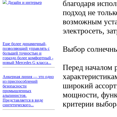
благодаря испо
Дизайн и интерьер
подход не тольк
возможным уста
электросеть, за
Еще более динамичный,
Выбор солнечн
позволяющий управлять с
большей точностью и
гораздо более комфортный -
новый Mercedes G класса...
Перед началом 
характеристика
Анкерная линия — это одно
из приспособлений
широкий ассорт
безопасности
промышленных
мощности, функ
альпинистов.
Представляется в виде
критерии выбор
синтетического...