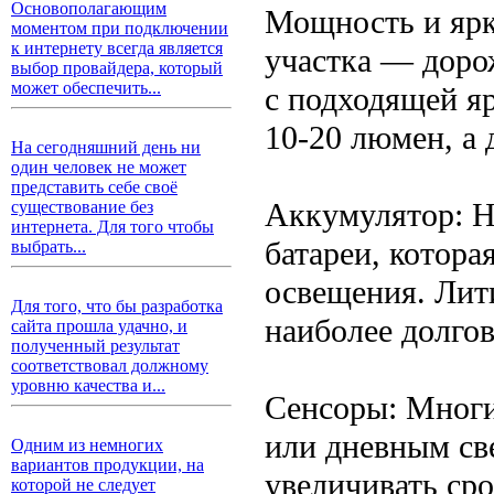
Основополагающим
Мощность и ярк
моментом при подключении
к интернету всегда является
участка — доро
выбор провайдера, который
может обеспечить...
с подходящей я
10-20 люмен, а
На сегодняшний день ни
один человек не может
представить себе своё
Аккумулятор: Н
существование без
интернета. Для того чтобы
батареи, котора
выбрать...
освещения. Лит
Для того, что бы разработка
наиболее долго
сайта прошла удачно, и
полученный результат
соответствовал должному
уровню качества и...
Сенсоры: Многи
или дневным св
Одним из немногих
вариантов продукции, на
увеличивать сро
которой не следует