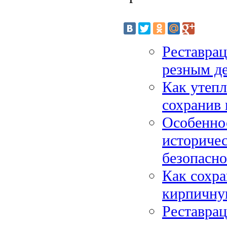
Реставрац
резным д
Как утепл
сохранив 
Особенно
историче
безопасн
Как сохра
кирпичную
Реставрац