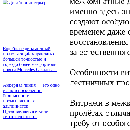
межкомнатные д
Дизайн и интерьер
именно здесь он
создают особую
временем даже 
восстановления 
Еще более динамичный,
за естественног
позволяющий управлять с
большей точностью и
гораздо более комфортный -
новый Mercedes G класса...
Особенности ви
лестничных про
Анкерная линия — это одно
из приспособлений
безопасности
Витражи в межк
промышленных
альпинистов.
пролётах отлич
Представляется в виде
синтетического...
требуют особог