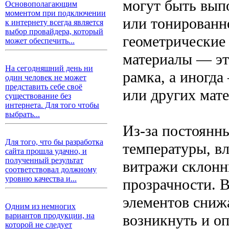
могут быть вып
Основополагающим
моментом при подключении
или тонированн
к интернету всегда является
выбор провайдера, который
геометрические
может обеспечить...
материалы — это
На сегодняшний день ни
рамка, а иногда
один человек не может
представить себе своё
или других мате
существование без
интернета. Для того чтобы
выбрать...
Из-за постоянн
Для того, что бы разработка
температуры, в
сайта прошла удачно, и
полученный результат
витражи склонн
соответствовал должному
уровню качества и...
прозрачности. В
элементов снижа
Одним из немногих
вариантов продукции, на
возникнуть и о
которой не следует