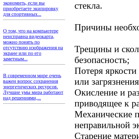
стекла.
экономить, если вы
приобретаете экипировку
для спортивных...
Причины необхо
О том, что на компьютере
неисправна видеокарта,
можно понять по
Трещины и ско
отсутствию изображения на
экране или по его
безопасность;
заметным...
Потеря яркости
В современном мире очень
или загрязнения
важен вопрос сохранения
энергетических ресурсов.
Окисление и ра
Лучшие умы мира работают
над решениями,...
приводящее к р
Механические п
неправильной э
Старение матер