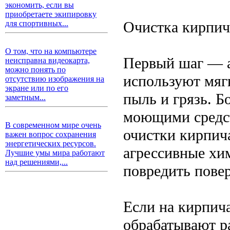
экономить, если вы
приобретаете экипировку
Очистка кирпич
для спортивных...
О том, что на компьютере
Первый шаг — а
неисправна видеокарта,
можно понять по
используют мяг
отсутствию изображения на
экране или по его
пыль и грязь. Б
заметным...
моющими средст
В современном мире очень
очистки кирпич
важен вопрос сохранения
энергетических ресурсов.
агрессивные хи
Лучшие умы мира работают
над решениями,...
повредить пове
Если на кирпича
обрабатывают р