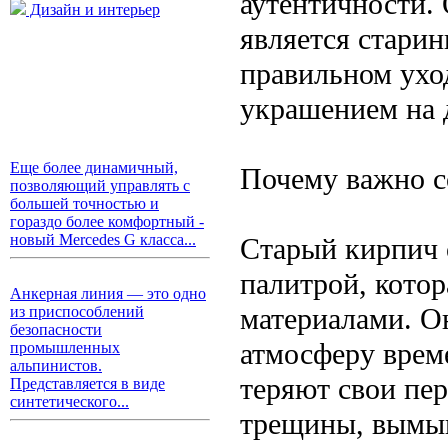
аутентичности.
Дизайн и интерьер
является старин
правильном ухо
украшением на 
Еще более динамичный,
Почему важно с
позволяющий управлять с
большей точностью и
гораздо более комфортный -
новый Mercedes G класса...
Старый кирпич 
палитрой, кото
Анкерная линия — это одно
материалами. Он
из приспособлений
безопасности
атмосферу врем
промышленных
альпинистов.
теряют свои пе
Представляется в виде
синтетического...
трещины, вымыв