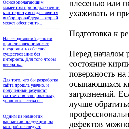
плесенью или п
Основополагающим
моментом при подключении
ухаживать и пр
к интернету всегда является
выбор провайдера, который
может обеспечить...
Подготовка к р
На сегодняшний день ни
один человек не может
представить себе своё
Перед началом 
существование без
интернета. Для того чтобы
состояние кирп
выбрать...
поверхность на
Для того, что бы разработка
осыпающихся ки
сайта прошла удачно, и
полученный результат
загрязнений. Е
соответствовал должному
уровню качества и...
лучше обратить
профессиональн
Одним из немногих
вариантов продукции, на
дефектов можно
которой не следует