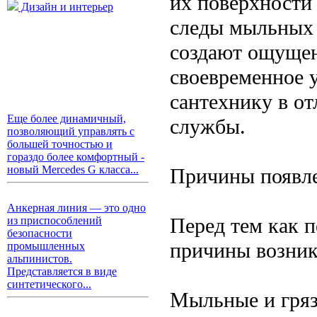
их поверхности 
Дизайн и интерьер
следы мыльных 
создают ощущен
своевременное 
сантехнику в от
Еще более динамичный,
службы.
позволяющий управлять с
большей точностью и
гораздо более комфортный -
новый Mercedes G класса...
Причины появле
Анкерная линия — это одно
Перед тем как п
из приспособлений
безопасности
причины возник
промышленных
альпинистов.
Представляется в виде
синтетического...
Мыльные и гряз