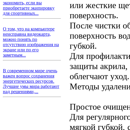
или жесткие щет
экономить, если вы
приобретаете экипировку
поверхность.
для спортивных...
После чистки о
О том, что на компьютере
поверхность во
неисправна видеокарта,
можно понять по
губкой.
отсутствию изображения на
экране или по его
Для профилакти
заметным...
защиты акрила,
В современном мире очень
облегчают уход.
важен вопрос сохранения
энергетических ресурсов.
Методы удалени
Лучшие умы мира работают
над решениями,...
Простое очищен
Для регулярного
мягкой губкой, 