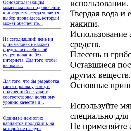
использовании.
Основополагающим
моментом при подключении
Твердая вода и
к интернету всегда является
выбор провайдера, который
накипи.
может обеспечить...
Использование 
На сегодняшний день ни
средств.
один человек не может
представить себе своё
Плесень и грибо
существование без
интернета. Для того чтобы
Оставшиеся посл
выбрать...
других веществ.
Для того, что бы разработка
Основные принц
сайта прошла удачно, и
полученный результат
соответствовал должному
уровню качества и...
Используйте мя
специально для 
Одним из немногих
вариантов продукции, на
Не применяйте 
которой не следует