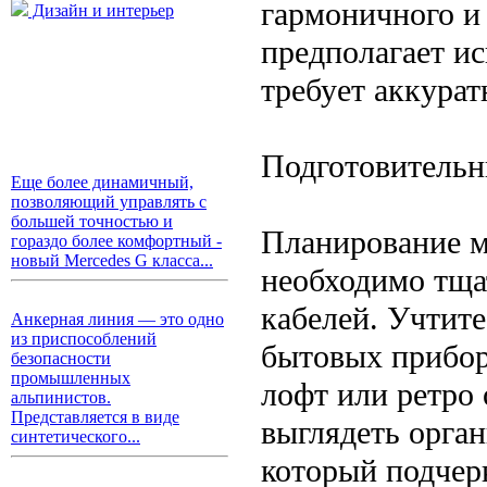
гармоничного и
Дизайн и интерьер
предполагает и
требует аккурат
Подготовительн
Еще более динамичный,
позволяющий управлять с
большей точностью и
Планирование м
гораздо более комфортный -
новый Mercedes G класса...
необходимо тща
кабелей. Учтите
Анкерная линия — это одно
из приспособлений
бытовых прибор
безопасности
промышленных
лофт или ретро
альпинистов.
Представляется в виде
выглядеть орга
синтетического...
который подчерк