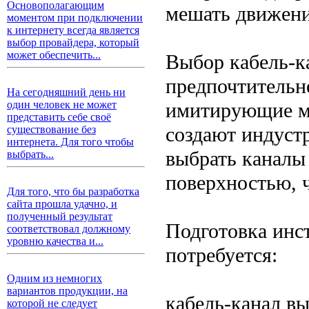
Основополагающим
мешать движен
моментом при подключении
к интернету всегда является
выбор провайдера, который
может обеспечить...
Выбор кабель-к
предпочтительн
На сегодняшний день ни
имитирующие ме
один человек не может
представить себе своё
создают индуст
существование без
интернета. Для того чтобы
выбрать каналы
выбрать...
поверхностью, 
Для того, что бы разработка
сайта прошла удачно, и
полученный результат
Подготовка инс
соответствовал должному
уровню качества и...
потребуется:
Одним из немногих
вариантов продукции, на
кабель-канал вы
которой не следует