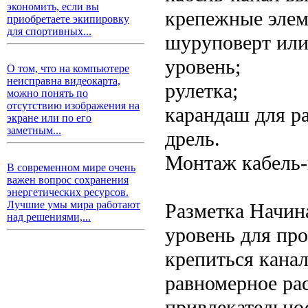
экономить, если вы
крепежные элем
приобретаете экипировку
для спортивных...
шуруповерт или
уровень;
О том, что на компьютере
неисправна видеокарта,
рулетка;
можно понять по
отсутствию изображения на
карандаш для р
экране или по его
заметным...
дрель.
Монтаж кабель-
В современном мире очень
важен вопрос сохранения
энергетических ресурсов.
Лучшие умы мира работают
Разметка Начин
над решениями,...
уровень для пр
крепиться кана
равномерное ра
привлекательно