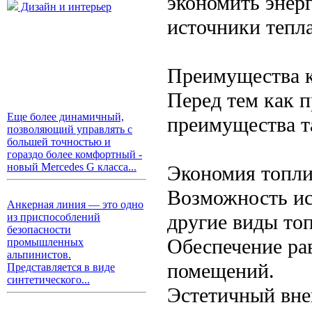
экономить энер
Дизайн и интерьер
источники тепла
Преимущества к
Перед тем как 
Еще более динамичный,
преимущества т
позволяющий управлять с
большей точностью и
гораздо более комфортный -
новый Mercedes G класса...
Экономия топли
Возможность исп
Анкерная линия — это одно
другие виды топ
из приспособлений
безопасности
Обеспечение ра
промышленных
альпинистов.
помещений.
Представляется в виде
синтетического...
Эстетичный вне