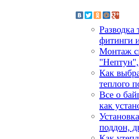
Разводка 
фитинги 
Монтаж с
"Нептун",
Как выбра
теплого п
Все о бай
как устан
Установка
поддон, д
Как утепл