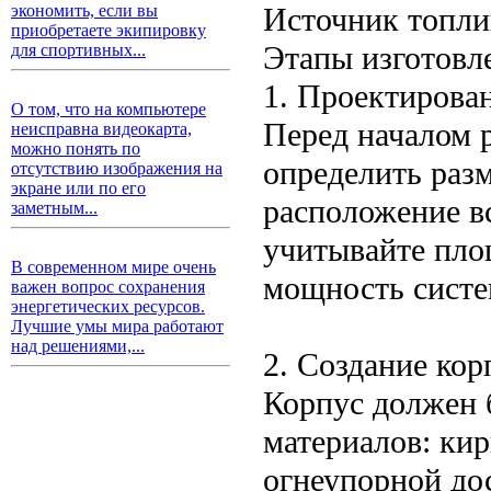
Источник топлив
экономить, если вы
приобретаете экипировку
Этапы изготовл
для спортивных...
1. Проектирован
О том, что на компьютере
Перед началом 
неисправна видеокарта,
можно понять по
определить раз
отсутствию изображения на
экране или по его
расположение в
заметным...
учитывайте пло
В современном мире очень
мощность систе
важен вопрос сохранения
энергетических ресурсов.
Лучшие умы мира работают
над решениями,...
2. Создание кор
Корпус должен 
материалов: ки
огнеупорной до