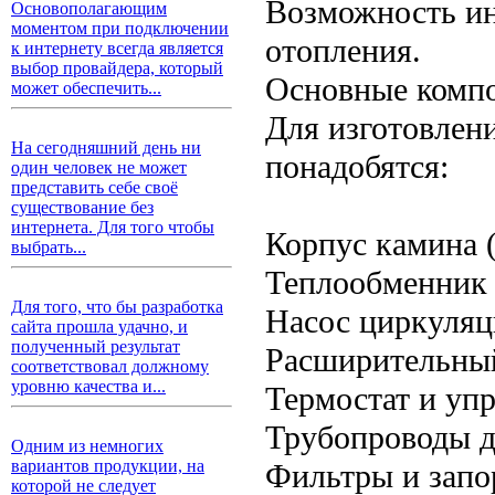
Возможность ин
Основополагающим
моментом при подключении
отопления.
к интернету всегда является
выбор провайдера, который
Основные комп
может обеспечить...
Для изготовлен
На сегодняшний день ни
понадобятся:
один человек не может
представить себе своё
существование без
интернета. Для того чтобы
Корпус камина 
выбрать...
Теплообменник 
Для того, что бы разработка
Насос циркуля
сайта прошла удачно, и
полученный результат
Расширительный
соответствовал должному
уровню качества и...
Термостат и уп
Трубопроводы д
Одним из немногих
вариантов продукции, на
Фильтры и запо
которой не следует