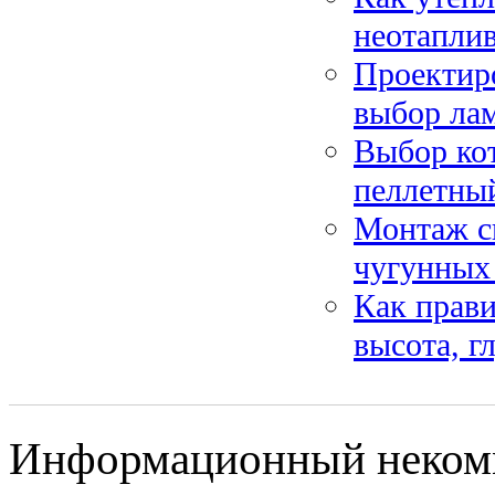
неотапли
Проектир
выбор ла
Выбор кот
пеллетны
Монтаж си
чугунных 
Как прави
высота, г
Информационный некомм