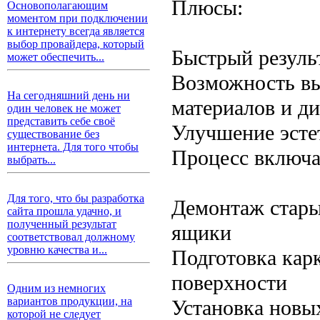
Плюсы:
Основополагающим
моментом при подключении
к интернету всегда является
выбор провайдера, который
Быстрый резуль
может обеспечить...
Возможность вы
На сегодняшний день ни
материалов и д
один человек не может
представить себе своё
Улучшение эсте
существование без
интернета. Для того чтобы
Процесс включае
выбрать...
Для того, что бы разработка
Демонтаж стары
сайта прошла удачно, и
полученный результат
ящики
соответствовал должному
уровню качества и...
Подготовка карк
поверхности
Одним из немногих
вариантов продукции, на
Установка новы
которой не следует