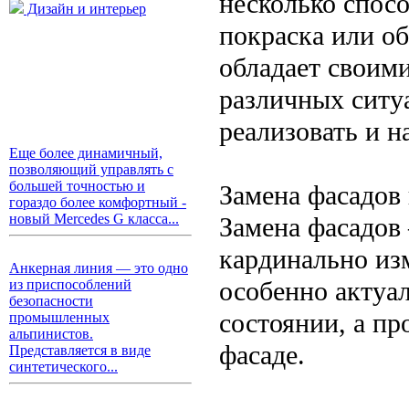
несколько спосо
Дизайн и интерьер
покраска или о
обладает своим
различных ситу
реализовать и н
Еще более динамичный,
позволяющий управлять с
большей точностью и
Замена фасадов
гораздо более комфортный -
новый Mercedes G класса...
Замена фасадов
кардинально из
Анкерная линия — это одно
особенно актуа
из приспособлений
безопасности
состоянии, а п
промышленных
альпинистов.
фасаде.
Представляется в виде
синтетического...