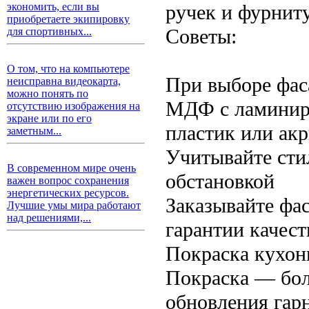
ручек и фурнит
экономить, если вы
приобретаете экипировку
Советы:
для спортивных...
О том, что на компьютере
При выборе фас
неисправна видеокарта,
можно понять по
МДФ с ламиниро
отсутствию изображения на
экране или по его
пластик или ак
заметным...
Учитывайте сти
В современном мире очень
обстановкой
важен вопрос сохранения
энергетических ресурсов.
Заказывайте фа
Лучшие умы мира работают
над решениями,...
гарантии качест
Покраска кухон
Покраска — бол
обновления гарн