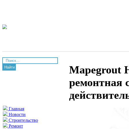
Mapegrout H
Найти
ремонтная с
действител
Главная
Новости
Строительство
Ремонт