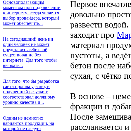
Первое впечатл
Основополагающим
моментом при подключении
довольно прост
к интернету всегда является
выбор провайдера, который
развести водой.
может обеспечить...
заходит про
Map
На сегодняшний день ни
материал продум
один человек не может
представить себе своё
пустоты, а вед
существование без
интернета. Для того чтобы
бетон после наб
выбрать...
сухая, с чётко 
Для того, что бы разработка
сайта прошла удачно, и
полученный результат
В основе – цем
соответствовал должному
уровню качества и...
фракции и доба
После замешиван
Одним из немногих
вариантов продукции, на
расслаивается и
которой не следует