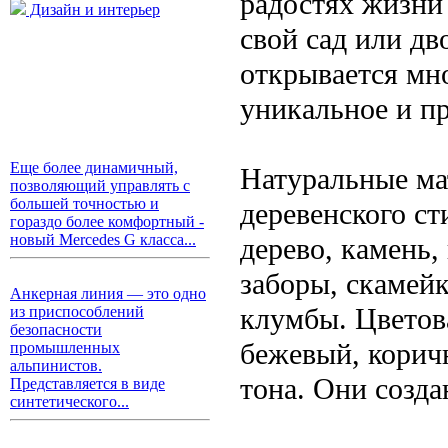
радостях жизни 
Дизайн и интерьер
свой сад или дв
открывается мно
уникальное и п
Еще более динамичный,
Натуральные ма
позволяющий управлять с
большей точностью и
деревенского с
гораздо более комфортный -
новый Mercedes G класса...
дерево, камень,
заборы, скамейк
Анкерная линия — это одно
клумбы. Цветов
из приспособлений
безопасности
бежевый, корич
промышленных
альпинистов.
тона. Они созд
Представляется в виде
синтетического...