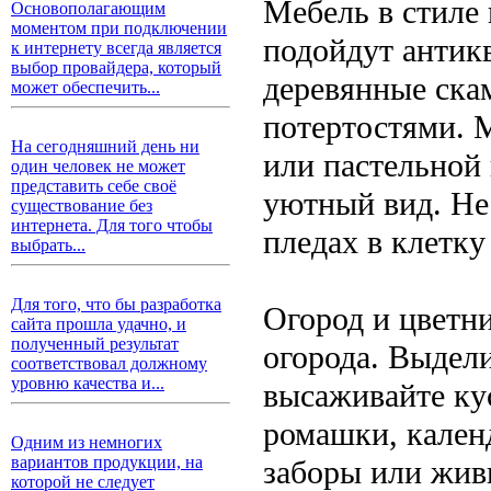
Мебель в стиле
Основополагающим
моментом при подключении
подойдут антик
к интернету всегда является
выбор провайдера, который
деревянные скам
может обеспечить...
потертостями. М
На сегодняшний день ни
или пастельной 
один человек не может
представить себе своё
уютный вид. Не
существование без
интернета. Для того чтобы
пледах в клетку
выбрать...
Для того, что бы разработка
Огород и цветн
сайта прошла удачно, и
полученный результат
огорода. Выдел
соответствовал должному
уровню качества и...
высаживайте ку
ромашки, кален
Одним из немногих
вариантов продукции, на
заборы или живы
которой не следует