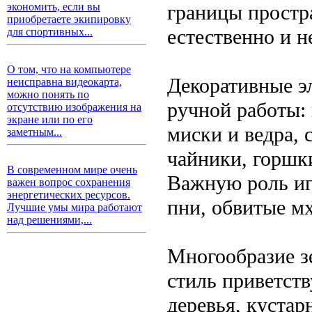
границы простр
экономить, если вы
приобретаете экипировку
естественно и 
для спортивных...
О том, что на компьютере
Декоративные э
неисправна видеокарта,
можно понять по
ручной работы:
отсутствию изображения на
экране или по его
миски и ведра,
заметным...
чайники, горшк
В современном мире очень
Важную роль иг
важен вопрос сохранения
энергетических ресурсов.
пни, обвитые м
Лучшие умы мира работают
над решениями,...
Многообразие з
стиль приветст
деревья, кустар