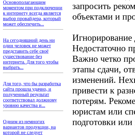
Основополагающим
запросить реко
моментом при подключении
к интернету всегда является
объектами и пр
выбор провайдера, который
может обеспечить...
Игнорирование 
На сегодняшний день ни
Недостаточно пр
один человек не может
представить себе своё
Важно четко про
существование без
интернета. Для того чтобы
этапы сдачи, от
выбрать...
изменений. Нех
Для того, что бы разработка
привести к раз
сайта прошла удачно, и
полученный результат
потерям. Реком
соответствовал должному
уровню качества и...
юристам или сп
подготовки или 
Одним из немногих
вариантов продукции, на
которой не следует