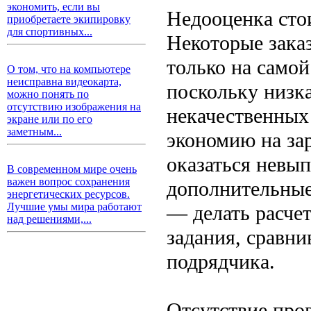
экономить, если вы
Недооценка сто
приобретаете экипировку
для спортивных...
Некоторые зака
только на самой
О том, что на компьютере
неисправна видеокарта,
поскольку низка
можно понять по
отсутствию изображения на
некачественных
экране или по его
заметным...
экономию на зар
оказаться невып
В современном мире очень
важен вопрос сохранения
дополнительны
энергетических ресурсов.
Лучшие умы мира работают
— делать расчет
над решениями,...
задания, сравн
подрядчика.
Отсутствие про