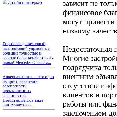
зависит не толь
Дизайн и интерьер
финансовое бла
могут привести 
низкому качест
Еще более динамичный,
Недостаточная 
позволяющий управлять с
большей точностью и
Многие застрой
гораздо более комфортный -
новый Mercedes G класса...
подрядчика тол
внешним объявл
Анкерная линия — это одно
из приспособлений
отсутствие инф
безопасности
промышленных
клиентов и порт
альпинистов.
Представляется в виде
работы или фин
синтетического...
заключением до