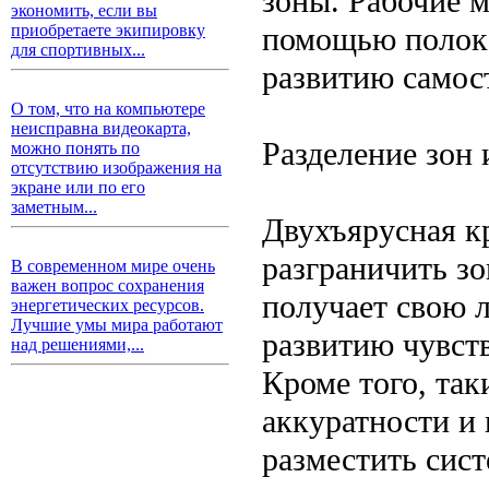
зоны. Рабочие м
экономить, если вы
помощью полок,
приобретаете экипировку
для спортивных...
развитию самост
О том, что на компьютере
неисправна видеокарта,
Разделение зон 
можно понять по
отсутствию изображения на
экране или по его
заметным...
Двухъярусная к
разграничить з
В современном мире очень
важен вопрос сохранения
получает свою л
энергетических ресурсов.
Лучшие умы мира работают
развитию чувств
над решениями,...
Кроме того, та
аккуратности и
разместить сис