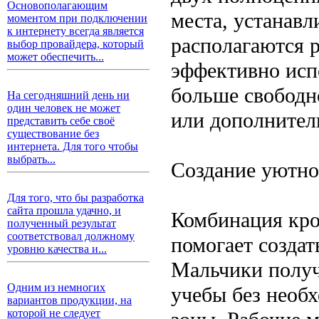
Основополагающим
места, устанав
моментом при подключении
к интернету всегда является
располагаются 
выбор провайдера, который
может обеспечить...
эффективно испо
больше свободно
На сегодняшний день ни
один человек не может
или дополнител
представить себе своё
существование без
интернета. Для того чтобы
выбрать...
Создание уютно
Для того, что бы разработка
сайта прошла удачно, и
Комбинация кро
полученный результат
соответствовал должному
помогает созда
уровню качества и...
Мальчики получ
Одним из немногих
учебы без необ
вариантов продукции, на
которой не следует