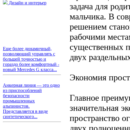
Дизайн и интерьер
задача для роди
мальчика. В со
решением стано
рабочими местам
существенных п
Еще более динамичный,
позволяющий управлять с
двух раздельных
большей точностью и
гораздо более комфортный -
новый Mercedes G класса...
Экономия прост
Анкерная линия — это одно
из приспособлений
Главное преиму
безопасности
промышленных
значительная эк
альпинистов.
Представляется в виде
пространство ог
синтетического...
двух полноценн