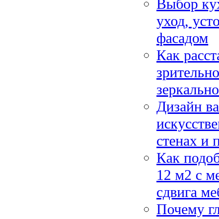
Выбор кух
уход, уст
фасадом
Как расст
зрительно
зеркально
Дизайн ва
искусстве
стенах и 
Как подо
12 м2 с м
сдвига ме
Почему г