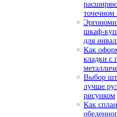
расширяю
точечном
Эргономик
шкаф-купе
для инва
Как оформ
кладки с
металлич
Выбор што
лучше рул
рисунком
Как сплан
обеденног