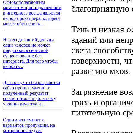
Основополагающим
благоприятную 
моментом при подключении
к интернету всегда является
выбор провайдера, который
может обеспечить...
Тень и низкая о
зданий или неп
На сегодняшний день ни
один человек не может
света способст
представить себе своё
существование без
поверхности, чт
интернета. Для того чтобы
выбрать...
развитию мхов.
Для того, что бы разработка
сайта прошла удачно, и
Загрязнение воз
полученный результат
соответствовал должному
грязь и органич
уровню качества и...
питательную ср
Одним из немногих
вариантов продукции, на
которой не следует