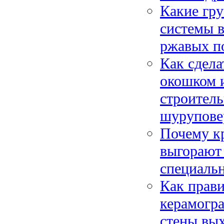
Какие гр
системы 
ржавых по
Как сдела
окошком 
строитель
шурупове
Почему к
выгорают 
специаль
Как прави
керамогра
стены вых