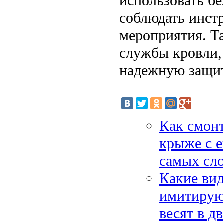
использовать бе
соблюдать инст
мероприятия. Т
службы кровли, 
надежную защит
Как смонт
крыже с е
самых сл
Какие вид
имитируют
весят в д