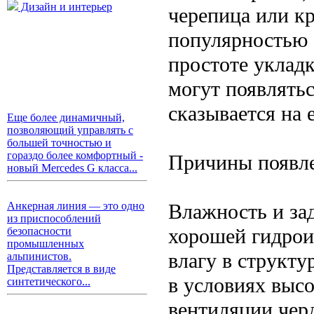
Дизайн и интерьер
черепица или к
популярностью б
простоте укладк
могут появлять
сказывается на 
Еще более динамичный,
позволяющий управлять с
большей точностью и
гораздо более комфортный -
Причины появле
новый Mercedes G класса...
Влажность и за
Анкерная линия — это одно
из приспособлений
хорошей гидрои
безопасности
промышленных
влагу в структу
альпинистов.
Представляется в виде
в условиях выс
синтетического...
вентиляции чер