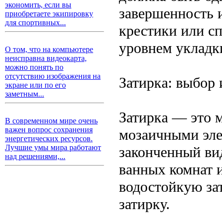
экономить, если вы
завершенность и
приобретаете экипировку
для спортивных...
крестики или с
уровнем укладк
О том, что на компьютере
неисправна видеокарта,
можно понять по
отсутствию изображения на
Затирка: выбор 
экране или по его
заметным...
Затирка — это 
В современном мире очень
важен вопрос сохранения
мозаичными эл
энергетических ресурсов.
Лучшие умы мира работают
законченный ви
над решениями,...
ванных комнат 
водостойкую за
затирку.