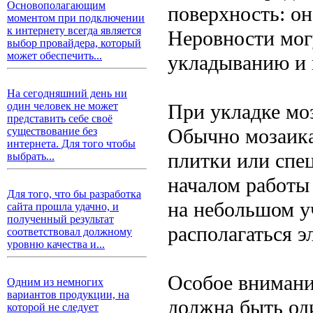
Основополагающим
поверхность: он
моментом при подключении
к интернету всегда является
Неровности мог
выбор провайдера, который
может обеспечить...
укладыванию и 
На сегодняшний день ни
При укладке мо
один человек не может
представить себе своё
Обычно мозаика
существование без
интернета. Для того чтобы
плитки или спе
выбрать...
началом работы
Для того, что бы разработка
на небольшом уч
сайта прошла удачно, и
полученный результат
располагаться э
соответствовал должному
уровню качества и...
Особое внимани
Одним из немногих
вариантов продукции, на
должна быть оди
которой не следует