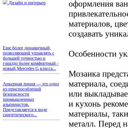
оформления ван
Дизайн и интерьер
привлекательно
материалов, цв
создавать уник
Еще более динамичный,
Особенности ук
позволяющий управлять с
большей точностью и
гораздо более комфортный -
новый Mercedes G класса...
Мозаика предст
материала, сое
Анкерная линия — это одно
из приспособлений
или выкладывае
безопасности
промышленных
и кухонь реком
альпинистов.
Представляется в виде
материалы, таки
синтетического...
металл. Перед н