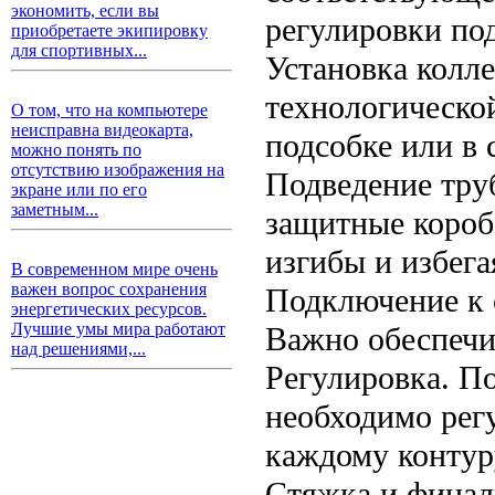
экономить, если вы
регулировки по
приобретаете экипировку
для спортивных...
Установка колл
технологической
О том, что на компьютере
неисправна видеокарта,
подсобке или в
можно понять по
отсутствию изображения на
Подведение тру
экране или по его
заметным...
защитные короб
изгибы и избега
В современном мире очень
важен вопрос сохранения
Подключение к 
энергетических ресурсов.
Лучшие умы мира работают
Важно обеспечи
над решениями,...
Регулировка. П
необходимо рег
каждому контур
Стяжка и финал