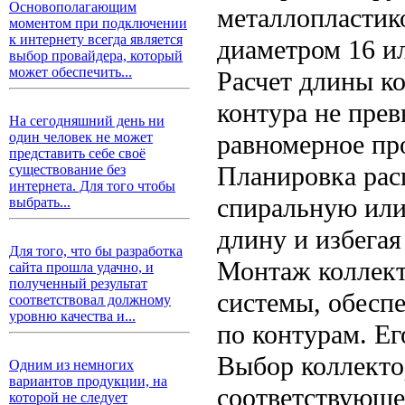
Основополагающим
металлопластик
моментом при подключении
к интернету всегда является
диаметром 16 и
выбор провайдера, который
может обеспечить...
Расчет длины к
контура не пре
На сегодняшний день ни
равномерное пр
один человек не может
представить себе своё
Планировка рас
существование без
интернета. Для того чтобы
спиральную или
выбрать...
длину и избегая
Для того, что бы разработка
Монтаж коллект
сайта прошла удачно, и
полученный результат
системы, обесп
соответствовал должному
уровню качества и...
по контурам. Е
Выбор коллекто
Одним из немногих
вариантов продукции, на
соответствующе
которой не следует