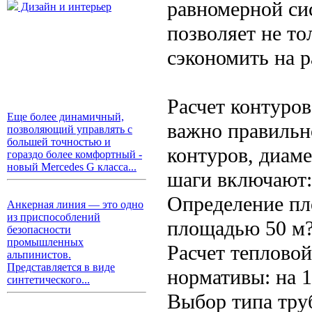
равномерной си
Дизайн и интерьер
позволяет не т
сэкономить на р
Расчет контуро
Еще более динамичный,
важно правильн
позволяющий управлять с
большей точностью и
контуров, диам
гораздо более комфортный -
новый Mercedes G класса...
шаги включают:
Определение пл
Анкерная линия — это одно
из приспособлений
площадью 50 м? 
безопасности
промышленных
Расчет теплово
альпинистов.
Представляется в виде
нормативы: на 1
синтетического...
Выбор типа тру