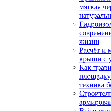
мягкая че
натуральн
Гидроизол
современн
жизни
Расчёт и 
крыши с у
Как прави
площадку:
техника б
Строитель
армирован
Всё о мон