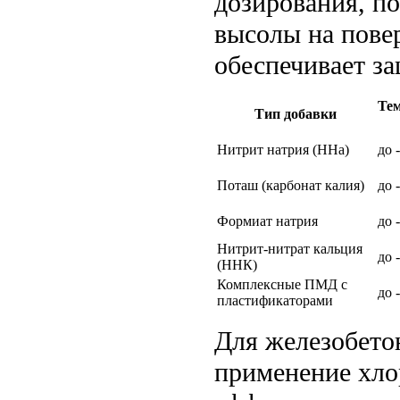
дозирования, п
высолы на повер
обеспечивает за
Те
Тип добавки
Нитрит натрия (ННа)
до 
Поташ (карбонат калия)
до 
Формиат натрия
до 
Нитрит-нитрат кальция
до 
(ННК)
Комплексные ПМД с
до 
пластификаторами
Для железобето
применение хлор