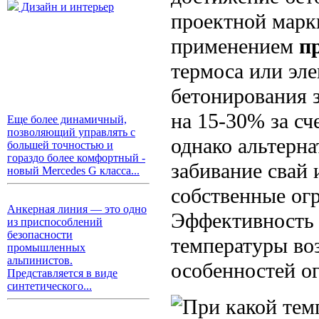
Дизайн и интерьер
проектной марки
применением
п
термоса или эл
бетонирования 
на 15-30% за сч
Еще более динамичный,
позволяющий управлять с
однако альтерн
большей точностью и
гораздо более комфортный -
забивание свай
новый Mercedes G класса...
собственные ог
Анкерная линия — это одно
Эффективность 
из приспособлений
безопасности
температуры воз
промышленных
альпинистов.
особенностей о
Представляется в виде
синтетического...