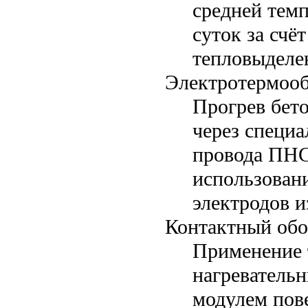
средней темп
суток за счё
тепловыделе
Электротермообр
Прогрев бето
через специа
провода ПНС
использовани
электродов и
Контактный обог
Применение 
нагреватель
модулем пов