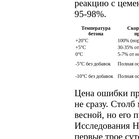
реакцию с цемен
95-98%.
Температура
Скор
бетона
п
+20°C
100% (но
+5°C
30-35% о
0°C
5-7% от 
-5°C без добавок
Полная о
-10°C без добавок
Полная о
Цена ошибки пр
не сразу. Столб
весной, но его 
Исследования Н
первые трое сут