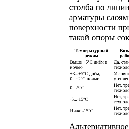
столба по линии
арматуры слоям
поверхности пр
такой опоры сок
Температурный
Воз
режим
рабо
Выше +5°C днём и
Да, ста
ночью
технол
+3...+5°C днём,
Условн
0...+2°C ночью
утепле
Нет, тр
0...-5°C
технол
Нет, тр
-5...-15°C
технол
Нет, тр
Ниже -15°C
технол
Альтернативное