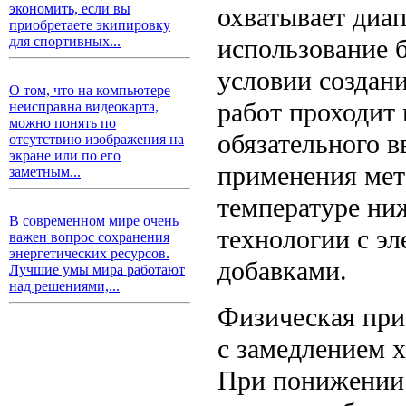
экономить, если вы
охватывает диап
приобретаете экипировку
использование 
для спортивных...
условии создани
О том, что на компьютере
работ проходит 
неисправна видеокарта,
можно понять по
обязательного 
отсутствию изображения на
экране или по его
применения мето
заметным...
температуре ни
В современном мире очень
технологии с э
важен вопрос сохранения
энергетических ресурсов.
добавками.
Лучшие умы мира работают
над решениями,...
Физическая при
с замедлением 
При понижении 