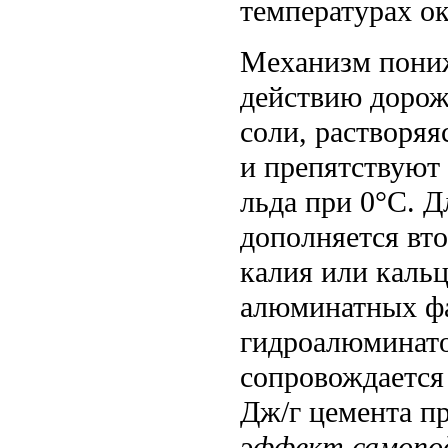
температурах о
Механизм пониж
действию дорож
соли, растворяя
и препятствуют
льда при 0°C. Д
дополняется вт
калия или кальц
алюминатных фа
гидроалюминатов
сопровождается
Дж/г цемента пр
эффект самопо