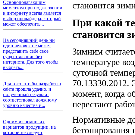
Основополагающим
моментом при подключении
к интернету всегда является
выбор провайдера, который
При какой те
может обеспечить...
становится 
На сегодняшний день ни
один человек не может
Зимним считает
представить себе своё
существование без
температуре во
интернета. Для того чтобы
выбрать...
суточной темпе
70.13330.2012. 
Для того, что бы разработка
сайта прошла удачно, и
момент, когда 
полученный результат
соответствовал должному
перестают рабо
уровню качества и...
Нормативные до
Одним из немногих
вариантов продукции, на
бетонирования н
которой не следует