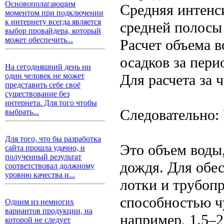
Основополагающим
Средняя интенси
моментом при подключении
к интернету всегда является
средней полосы
выбор провайдера, который
может обеспечить...
Расчет объема в
осадков за пери
На сегодняшний день ни
Для расчета за ч
один человек не может
представить себе своё
существование без
интернета. Для того чтобы
Следовательно: 
выбрать...
Для того, что бы разработка
Это объем воды,
сайта прошла удачно, и
полученный результат
дождя. Для обес
соответствовал должному
уровню качества и...
лотки и трубоп
способностью ч
Одним из немногих
вариантов продукции, на
например, 1.5–2
которой не следует