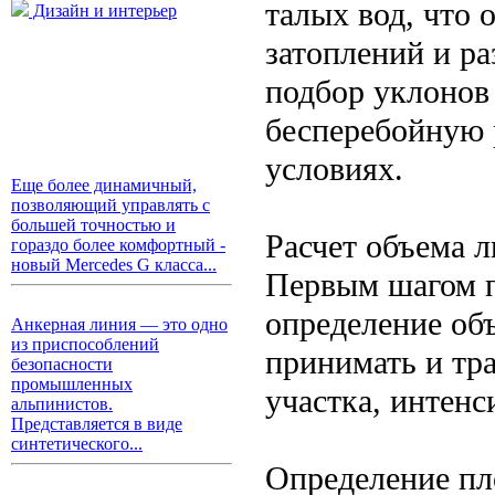
талых вод, что 
Дизайн и интерьер
затоплений и р
подбор уклонов
бесперебойную 
условиях.
Еще более динамичный,
позволяющий управлять с
большей точностью и
Расчет объема 
гораздо более комфортный -
новый Mercedes G класса...
Первым шагом п
определение об
Анкерная линия — это одно
из приспособлений
принимать и тр
безопасности
промышленных
участка, интенс
альпинистов.
Представляется в виде
синтетического...
Определение пло