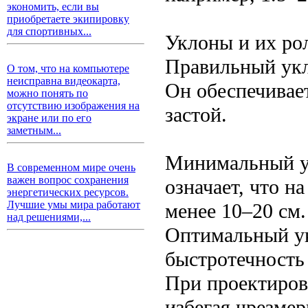
экономить, если вы
приобретаете экипировку
для спортивных...
Уклоны и их ро
Правильный укл
О том, что на компьютере
неисправна видеокарта,
Он обеспечивае
можно понять по
отсутствию изображения на
застой.
экране или по его
заметным...
Минимальный ук
В современном мире очень
важен вопрос сохранения
означает, что н
энергетических ресурсов.
Лучшие умы мира работают
менее 10–20 см.
над решениями,...
Оптимальный ук
быстротечность
При проектиров
избегая чрезмер