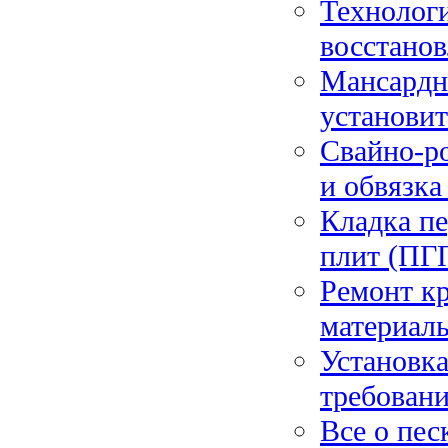
Технологи
восстано
Мансардны
установит
Свайно-ро
и обвязка
Кладка пе
плит (ПГП
Ремонт к
материал
Установка
требовани
Все о пес