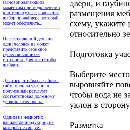
двери, и глубин
Основополагающим
моментом при подключении
размещения меб
к интернету всегда является
выбор провайдера, который
схему, укажите
может обеспечить...
относительно з
На сегодняшний день ни
один человек не может
представить себе своё
Подготовка уча
существование без
интернета. Для того чтобы
выбрать...
Выберите место 
Для того, что бы разработка
выровняйте пов
сайта прошла удачно, и
полученный результат
чтобы вода не з
соответствовал должному
уровню качества и...
уклон в сторону
Одним из немногих
вариантов продукции, на
Разметка
которой не следует