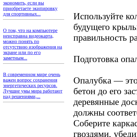
экономить, если вы
приобретаете экипировку
Используйте ко
для спортивных...
будущего крыль
О том, что на компьютере
правильность р
неисправна видеокарта,
можно понять по
отсутствию изображения на
экране или по его
Подготовка опа
заметным...
В современном мире очень
Опалубка — это
важен вопрос сохранения
энергетических ресурсов.
бетон до его за
Лучшие умы мира работают
над решениями,...
деревянные дос
должны соответ
Соберите каркас
гвоздями, убед