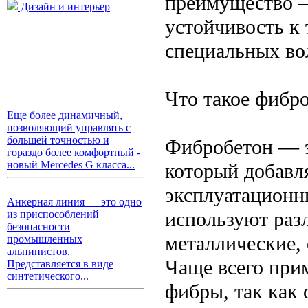
преимущество —
Дизайн и интерьер
устойчивость к
специальных в
Что такое фибр
Еще более динамичный,
позволяющий управлять с
большей точностью и
Фибробетон — э
гораздо более комфортный -
новый Mercedes G класса...
который добавл
эксплуатационн
Анкерная линия — это одно
используют раз
из приспособлений
безопасности
металлические,
промышленных
альпинистов.
Чаще всего при
Представляется в виде
синтетического...
фибры, так как