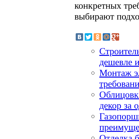
конкретных тре
выбирают подхо
Строитель
дешевле и
Монтаж э
требован
Облицовка
декор за 
Газопоршн
преимуще
Отделка б