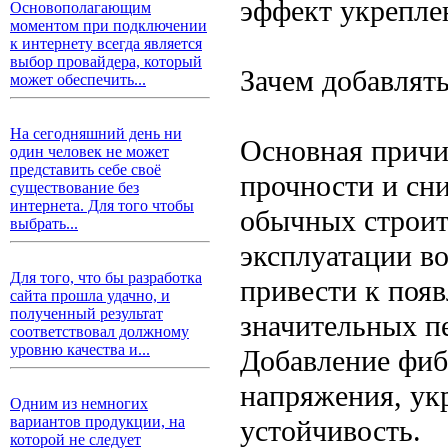
эффект укрепле
Основополагающим
моментом при подключении
к интернету всегда является
выбор провайдера, который
Зачем добавлят
может обеспечить...
На сегодняшний день ни
Основная прич
один человек не может
представить себе своё
прочности и сн
существование без
интернета. Для того чтобы
обычных строит
выбрать...
эксплуатации в
Для того, что бы разработка
привести к поя
сайта прошла удачно, и
полученный результат
значительных п
соответствовал должному
уровню качества и...
Добавление фиб
напряжения, ук
Одним из немногих
вариантов продукции, на
устойчивость.
которой не следует