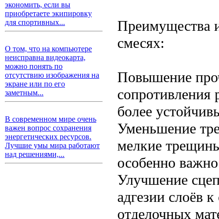
экономить, если вы
приобретаете экипировку
Преимущества и
для спортивных...
смесях:
О том, что на компьютере
неисправна видеокарта,
можно понять по
Повышение проч
отсутствию изображения на
экране или по его
сопротивления 
заметным...
более устойчив
В современном мире очень
Уменьшение тре
важен вопрос сохранения
энергетических ресурсов.
мелкие трещины
Лучшие умы мира работают
над решениями,...
особенно важно 
Улучшение сцеп
адгезии слоёв к
отделочных мат