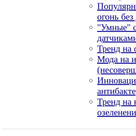
Популярн
огонь без
"Умные" с
датчикам
Тренд на 
Мода на и
(несоверш
Инноваци
антибакт
Тренд на 
озеленени