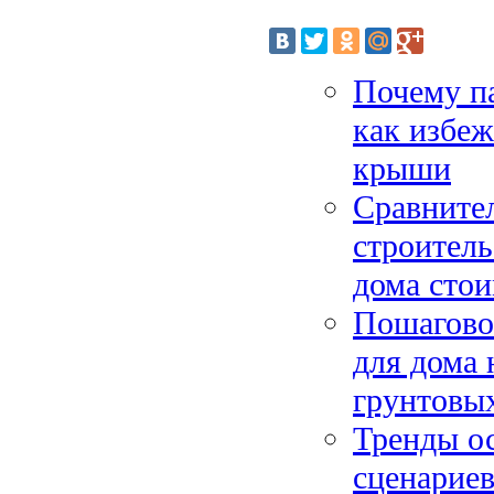
Почему па
как избе
крыши
Сравнител
строитель
дома сто
Пошагово
для дома 
грунтовы
Тренды ос
сценариев