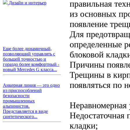
правильная тех
Дизайн и интерьер
из основных про
появление трещи
Для предотвращ
определенные р
Еще более динамичный,
блоковой кладк
позволяющий управлять с
большей точностью и
Причины появле
гораздо более комфортный -
новый Mercedes G класса...
Трещины в кирп
появляться по 
Анкерная линия — это одно
из приспособлений
безопасности
промышленных
Неравномерная 
альпинистов.
Представляется в виде
Недостаточная 
синтетического...
кладки;