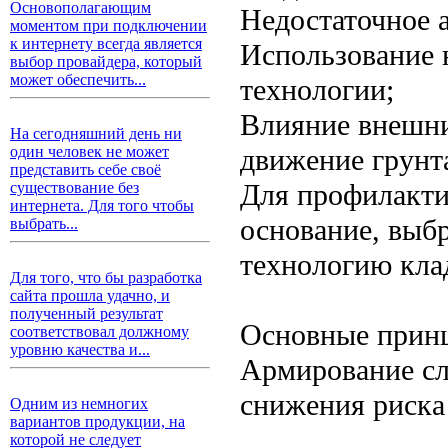
Основополагающим
Недостаточное 
моментом при подключении
к интернету всегда является
Использование 
выбор провайдера, который
может обеспечить...
технологии;
Влияние внешни
На сегодняшний день ни
движение грунт
один человек не может
представить себе своё
Для профилакти
существование без
интернета. Для того чтобы
основание, выб
выбрать...
технологию кла
Для того, что бы разработка
сайта прошла удачно, и
полученный результат
Основные прин
соответствовал должному
уровню качества и...
Армирование сл
снижения риска
Одним из немногих
вариантов продукции, на
которой не следует