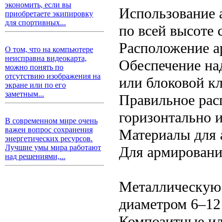
экономить, если вы
Использование 
приобретаете экипировку
для спортивных...
по всей высоте 
Расположение а
О том, что на компьютере
неисправна видеокарта,
Обеспечение на
можно понять по
отсутствию изображения на
или блоковой кл
экране или по его
заметным...
Правильное рас
горизонтально и
В современном мире очень
важен вопрос сохранения
Материалы для 
энергетических ресурсов.
Лучшие умы мира работают
Для армировани
над решениями,...
Металлическую 
диаметром 6–12
Композитные ил