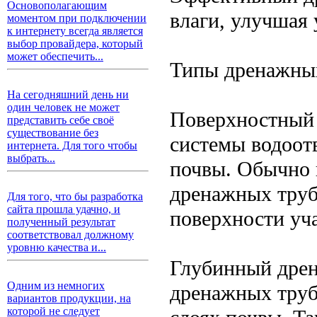
Основополагающим
влаги, улучшая 
моментом при подключении
к интернету всегда является
выбор провайдера, который
может обеспечить...
Типы дренажны
На сегодняшний день ни
один человек не может
Поверхностный 
представить себе своё
существование без
системы водоотв
интернета. Для того чтобы
выбрать...
почвы. Обычно 
дренажных труб,
Для того, что бы разработка
сайта прошла удачно, и
поверхности уча
полученный результат
соответствовал должному
уровню качества и...
Глубинный дрен
Одним из немногих
дренажных труб
вариантов продукции, на
которой не следует