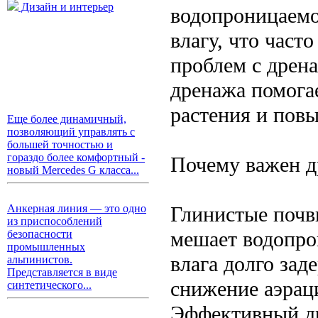
Дизайн и интерьер
водопроницаемо
влагу, что част
проблем с дрен
дренажа помога
растения и пов
Еще более динамичный,
позволяющий управлять с
большей точностью и
гораздо более комфортный -
Почему важен д
новый Mercedes G класса...
Глинистые почв
Анкерная линия — это одно
из приспособлений
мешает водопро
безопасности
промышленных
влага долго зад
альпинистов.
Представляется в виде
снижение аэраци
синтетического...
Эффективный др