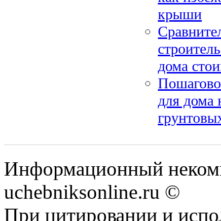
крыши
Сравнител
строитель
дома сто
Пошагово
для дома 
грунтовы
Информационный некомм
uchebniksonline.ru ©
При цитировании и испо