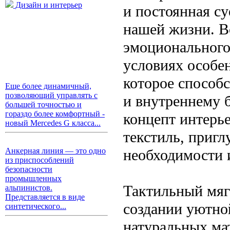
Дизайн и интерьер
и постоянная су
нашей жизни. В
эмоционального
условиях особен
которое способ
Еще более динамичный,
позволяющий управлять с
и внутреннему б
большей точностью и
гораздо более комфортный -
концепт интерь
новый Mercedes G класса...
текстиль, приг
необходимости 
Анкерная линия — это одно
из приспособлений
безопасности
промышленных
Тактильный мяг
альпинистов.
Представляется в виде
создании уютно
синтетического...
натуральных ма