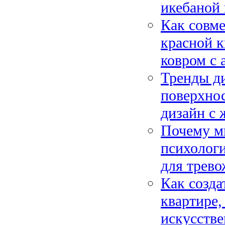
икебаной 
Как совме
красной к
ковром с 
Тренды ди
поверхно
дизайн с
Почему м
психологи
для трев
Как созда
квартире,
искусств