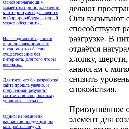
Основополагающим
делают простра
моментом при подключении
к интернету всегда является
Они вызывают о
выбор провайдера, который
может обеспечить...
способствуют р
разгрузке. В ин
На сегодняшний день ни
один человек не может
отдаётся натур
представить себе своё
существование без
хлопку, шерсти,
интернета. Для того чтобы
выбрать...
аналогам с мягк
снизить уровень
Для того, что бы разработка
сайта прошла удачно, и
спокойствия.
полученный результат
соответствовал должному
уровню качества и...
Приглушённое о
Одним из немногих
элемент для со
вариантов продукции, на
которой не следует