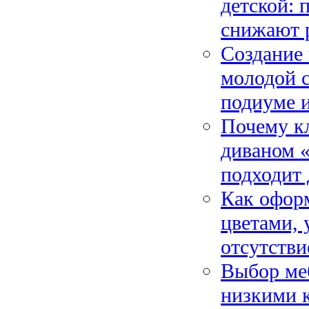
детской: 
снижают 
Создание 
молодой с
подиуме и
Почему кл
диваном «
подходит 
Как оформ
цветами,
отсутств
Выбор меб
низкими к