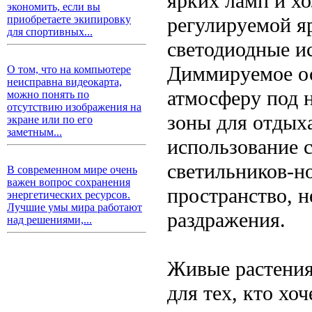
ярких ламп и хо
экономить, если вы
регулируемой я
приобретаете экипировку
для спортивных...
светодиодные и
Диммируемое ос
О том, что на компьютере
неисправна видеокарта,
атмосферу под н
можно понять по
отсутствию изображения на
зоны для отдых
экране или по его
заметным...
использование 
светильников-н
В современном мире очень
важен вопрос сохранения
пространство, н
энергетических ресурсов.
Лучшие умы мира работают
раздражения.
над решениями,...
Живые растения
для тех, кто хо