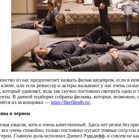
инство из нас предпочитает назвать фильм шедевром, если в не
 ключе, или если режиссер и актеры вызывают у нас очень силь
 который удивляет, ведь так скучно постоянно смотреть одни и 
енты. В данной подборке собраны фильмы, которые, возможно, н
нятся из-за концовки —
https://likefilmdb.ru/
.
ина в черном
льм ужасов, хотя и очень качественный. Здесь нет резни без пр
 все очень спокойно, только постоянно пугают темные силуэты в
герои. Главную роль исполнил Дэниел Рэдкдифф, и совсем не каж