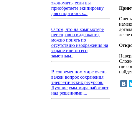
экономить, если вы
Прию
приобретаете экипировку
для спортивных...
Очень
намеко
догад
О том, что на компьютере
легче 
неисправна видеокарта,
можно понять по
Откро
отсутствию изображения на
экране или по его
Наверн
заметным...
Сложны
где со
найдет
В современном мире очень
важен вопрос сохранения
энергетических ресурсов.
Лучшие умы мира работают
над решениями,...