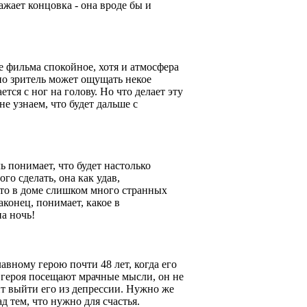
жает концовка - она вроде бы и
ие фильма спокойное, хотя и атмосфера
но зритель может ощущать некое
тся с ног на голову. Но что делает эту
не узнаем, что будет дальше с
ь понимает, что будет настолько
ого сделать, она как удав,
что в доме слишком много странных
аконец, понимает, какое в
а ночь!
вному герою почти 48 лет, когда его
о героя посещают мрачные мысли, он не
ит выйти его из депрессии. Нужно же
д тем, что нужно для счастья.