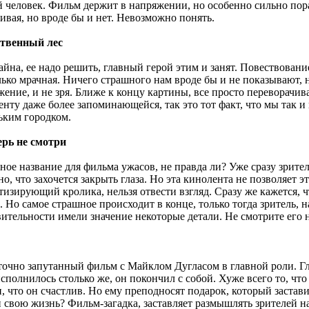
й человек. Фильм держит в напряжении, но особенно сильно пора
ивая, но вроде бы и нет. Невозможно понять.
твенный лес
айна, ее надо решить, главный герой этим и занят. Повествован
лько мрачная. Ничего страшного нам вроде бы и не показывают, 
ение, и не зря. Ближе к концу картины, все просто переворачивае
нту даже более запоминающейся, так это тот факт, что мы так и 
ьким городком.
ерь не смотри
ое название для фильма ужасов, не правда ли? Уже сразу зрител
о, что захочется закрыть глаза. Но эта кинолента не позволяет эт
тизирующий кролика, нельзя отвести взгляд. Сразу же кажется, 
. Но самое страшное происходит в конце, только тогда зритель, н
вительности имели значение некоторые детали. Не смотрите его н
точно запутанный фильм с Майклом Дугласом в главной роли. Гла
сполнилось столько же, он покончил с собой. Хуже всего то, чт
, что он счастлив. Но ему преподносят подарок, который застав
 свою жизнь? Фильм-загадка, заставляет размышлять зрителей на