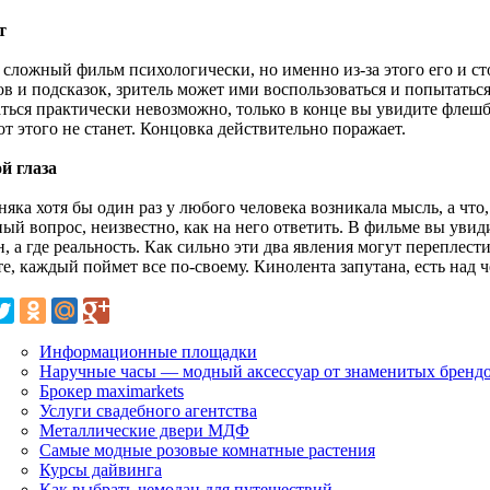
т
 сложный фильм психологически, но именно из-за этого его и с
в и подсказок, зритель может ими воспользоваться и попытаться
аться практически невозможно, только в конце вы увидите флешбэ
от этого не станет. Концовка действительно поражает.
й глаза
яка хотя бы один раз у любого человека возникала мысль, а что
й вопрос, неизвестно, как на него ответить. В фильме вы увиди
н, а где реальность. Как сильно эти два явления могут переплес
е, каждый поймет все по-своему. Кинолента запутана, есть над 
Информационные площадки
Наручные часы — модный аксессуар от знаменитых бренд
Брокер maximarkets
Услуги свадебного агентства
Металлические двери МДФ
Самые модные розовые комнатные растения
Курсы дайвинга
Как выбрать чемодан для путешествий