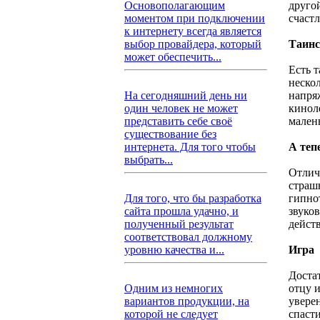
друго
Основополагающим
счастл
моментом при подключении
к интернету всегда является
Таинс
выбор провайдера, который
может обеспечить...
Есть т
неско
напряж
На сегодняшний день ни
киноле
один человек не может
мален
представить себе своё
существование без
А теп
интернета. Для того чтобы
выбрать...
Отличн
страшн
гипно
Для того, что бы разработка
звуков
сайта прошла удачно, и
дейст
полученный результат
соответствовал должному
Игра
уровню качества и...
Доста
отцу и
Одним из немногих
уверен
вариантов продукции, на
спасти
которой не следует