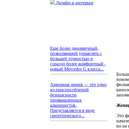
Дизайн и интерьер
Еще более динамичный,
позволяющий управлять с
большей точностью и
гораздо более комфортный -
новый Mercedes G класса...
Больш
новом
фильм,
Анкерная линия — это одно
кинол
из приспособлений
запом
безопасности
промышленных
Женщ
альпинистов.
Представляется в виде
Это фи
синтетического...
начале
но не 