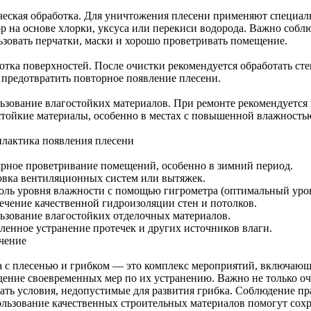
еская обработка. Для уничтожения плесени применяют специаль
ор на основе хлорки, уксуса или перекиси водорода. Важно соб
ьзовать перчатки, маски и хорошо проветривать помещение.
отка поверхностей. После очистки рекомендуется обработать с
 предотвратить повторное появление плесени.
ьзование влагостойких материалов. При ремонте рекомендуется
стойкие материалы, особенно в местах с повышенной влажность
лактика появления плесени
ярное проветривание помещений, особенно в зимний период.
овка вентиляционных систем или вытяжек.
оль уровня влажности с помощью гигрометра (оптимальный уро
ечение качественной гидроизоляции стен и потолков.
ьзование влагостойких отделочных материалов.
ленное устранение протечек и других источников влаги.
чение
а с плесенью и грибком — это комплекс мероприятий, включаю
дение своевременных мер по их устранению. Важно не только о
вать условия, недопустимые для развития грибка. Соблюдение п
ользование качественных строительных материалов помогут сохр