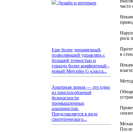
Высок
Дизайн и интерьер
часто
Некач
приво
Наруш
риск п
Проте
Еще более динамичный,
в стен
позволяющий управлять с
большей точностью и
Некач
гораздо более комфортный -
влаго
новый Mercedes G класса...
Метод
Анкерная линия — это одно
Обнар
из приспособлений
устра
безопасности
промышленных
Прове
альпинистов.
снизи
Представляется в виде
синтетического...
Механ
После