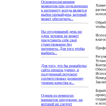
Основополагающим
Химич
моментом при подключении
раств
к интернету всегда является
испол
выбор провайдера, который
может обеспечить...
Обраб
чтобы
На сегодняшний день ни
Испол
один человек не может
влаго
представить себе своё
существование без
Профи
интернета. Для того чтобы
выбрать...
Регул
Устан
Контр
Для того, что бы разработка
Обесп
сайта прошла удачно, и
Испол
полученный результат
Немед
соответствовал должному
Заклю
уровню качества и...
Борьб
прове
Одним из немногих
созда
вариантов продукции, на
и исп
которой не следует