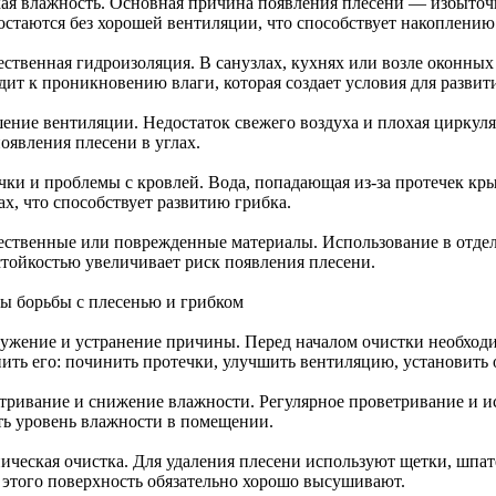
ая влажность. Основная причина появления плесени — избыточ
 остаются без хорошей вентиляции, что способствует накоплени
ественная гидроизоляция. В санузлах, кухнях или возле оконных
дит к проникновению влаги, которая создает условия для развити
ение вентиляции. Недостаток свежего воздуха и плохая циркул
оявления плесени в углах.
чки и проблемы с кровлей. Вода, попадающая из-за протечек кры
ах, что способствует развитию грибка.
ественные или поврежденные материалы. Использование в отдел
стойкостью увеличивает риск появления плесени.
ы борьбы с плесенью и грибком
ужение и устранение причины. Перед началом очистки необходи
нить его: починить протечки, улучшить вентиляцию, установить 
тривание и снижение влажности. Регулярное проветривание и 
ть уровень влажности в помещении.
ическая очистка. Для удаления плесени используют щетки, шпат
 этого поверхность обязательно хорошо высушивают.