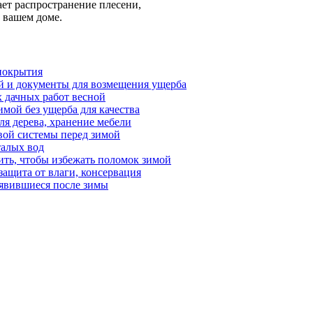
ает распространение плесени,
 вашем доме.
 покрытия
вий и документы для возмещения ущерба
 дачных работ весной
мой без ущерба для качества
ля дерева, хранение мебели
вой системы перед зимой
талых вод
дить, чтобы избежать поломок зимой
защита от влаги, консервация
оявившиеся после зимы