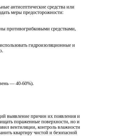
ные антисептические средства или
людать меры предосторожности:
тены противогрибковыми средствами,
 использовать гидроизоляционные и
ю.
вень — 40-60%).
щий выявление причин их появления и
чищать пораженные поверхности, но и
равил вентиляции, контроль влажности
анить квартиру чистой и безопасной