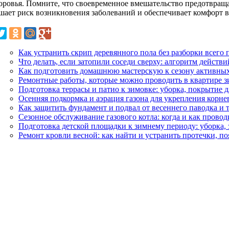
доровья. Помните, что своевременное вмешательство предотвращ
шает риск возникновения заболеваний и обеспечивает комфорт в
Как устранить скрип деревянного пола без разборки всего
Что делать, если затопили соседи сверху: алгоритм дейст
Как подготовить домашнюю мастерскую к сезону активных
Ремонтные работы, которые можно проводить в квартире зи
Подготовка террасы и патио к зимовке: уборка, покрытие д
Осенняя подкормка и аэрация газона для укрепления корне
Как защитить фундамент и подвал от весеннего паводка и 
Сезонное обслуживание газового котла: когда и как прово
Подготовка детской площадки к зимнему периоду: уборка, 
Ремонт кровли весной: как найти и устранить протечки, п