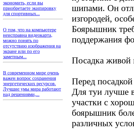
экономить, если вы
шипами. Он отл
приобретаете экипировку
для спортивных...
изгородей, особ
Боярышник треб
О том, что на компьютере
неисправна видеокарта,
поддержания фо
можно понять по
отсутствию изображения на
экране или по его
заметным...
Посадка живой 
В современном мире очень
важен вопрос сохранения
Перед посадкой
энергетических ресурсов.
Лучшие умы мира работают
Для туи лучше 
над решениями,...
участки с хоро
боярышник боле
различных услов