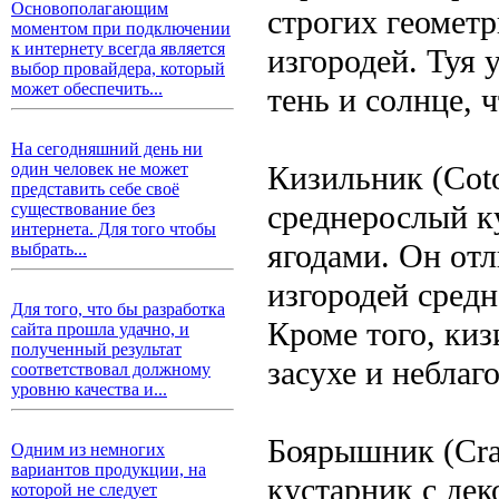
Основополагающим
строгих геометр
моментом при подключении
к интернету всегда является
изгородей. Туя 
выбор провайдера, который
может обеспечить...
тень и солнце, 
На сегодняшний день ни
Кизильник (Coto
один человек не может
представить себе своё
среднерослый к
существование без
интернета. Для того чтобы
ягодами. Он от
выбрать...
изгородей средн
Для того, что бы разработка
Кроме того, ки
сайта прошла удачно, и
полученный результат
засухе и небла
соответствовал должному
уровню качества и...
Боярышник (Cra
Одним из немногих
вариантов продукции, на
кустарник с де
которой не следует