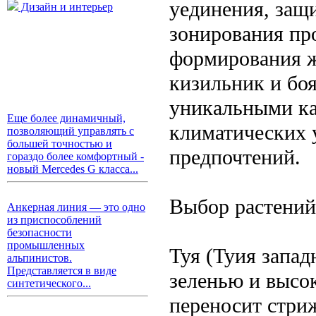
уединения, защи
Дизайн и интерьер
зонирования пр
формирования ж
кизильник и бо
уникальными ка
Еще более динамичный,
климатических 
позволяющий управлять с
большей точностью и
предпочтений.
гораздо более комфортный -
новый Mercedes G класса...
Выбор растений
Анкерная линия — это одно
из приспособлений
безопасности
промышленных
Туя (Туия запад
альпинистов.
Представляется в виде
зеленью и высо
синтетического...
переносит стри