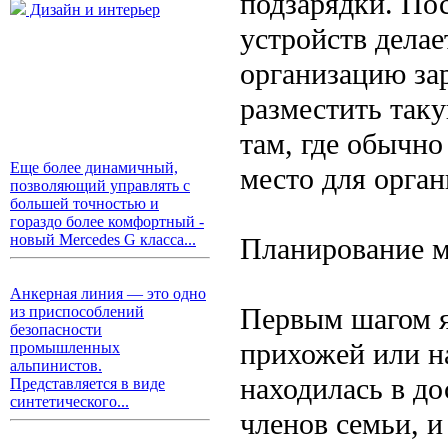
подзарядки. По
Дизайн и интерьер
устройств дела
организацию за
разместить так
там, где обычно
Еще более динамичный,
место для орган
позволяющий управлять с
большей точностью и
гораздо более комфортный -
новый Mercedes G класса...
Планирование м
Анкерная линия — это одно
Первым шагом я
из приспособлений
безопасности
прихожей или н
промышленных
альпинистов.
находилась в до
Представляется в виде
синтетического...
членов семьи, 