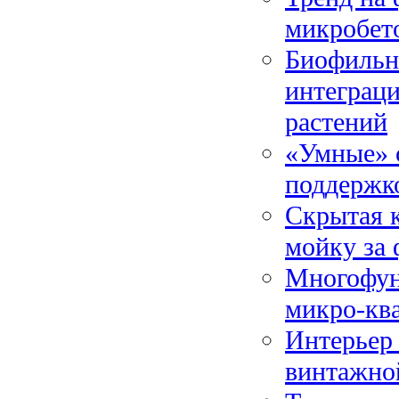
микробет
Биофильны
интеграц
растений
«Умные» 
поддержк
Скрытая к
мойку за
Многофун
микро-кв
Интерьер 
винтажно