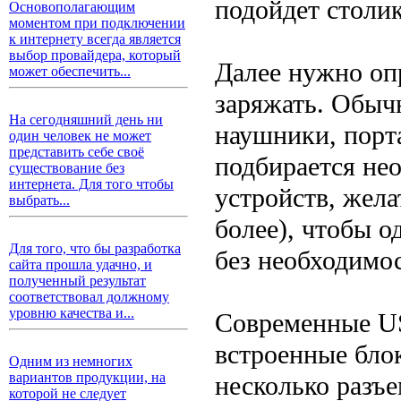
подойдет столи
Основополагающим
моментом при подключении
к интернету всегда является
выбор провайдера, который
Далее нужно опр
может обеспечить...
заряжать. Обыч
На сегодняшний день ни
наушники, порт
один человек не может
представить себе своё
подбирается не
существование без
интернета. Для того чтобы
устройств, жела
выбрать...
более), чтобы о
Для того, что бы разработка
без необходимо
сайта прошла удачно, и
полученный результат
соответствовал должному
уровню качества и...
Современные US
встроенные бло
Одним из немногих
вариантов продукции, на
несколько разъ
которой не следует