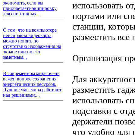
использовать о
экономить, если вы
приобретаете экипировку
портами или сп
для спортивных...
станции, которы
О том, что на компьютере
разместить все 
неисправна видеокарта,
можно понять по
отсутствию изображения на
экране или по его
Организация пр
заметным...
В современном мире очень
Для аккуратност
важен вопрос сохранения
энергетических ресурсов.
разместить гад
Лучшие умы мира работают
над решениями,...
использовать с
подставки с от
держатели позв
что удобно для