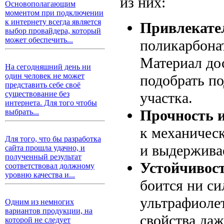
из них:
Основополагающим
моментом при подключении
к интернету всегда является
Привлекате
выбор провайдера, который
может обеспечить...
поликарбонат
Материал дос
На сегодняшний день ни
один человек не может
подобрать п
представить себе своё
участка.
существование без
интернета. Для того чтобы
Прочность и
выбрать...
к механичес
Для того, что бы разработка
и выдерживае
сайта прошла удачно, и
полученный результат
Устойчивост
соответствовал должному
уровню качества и...
боится ни си
ультрафиолет
Одним из немногих
вариантов продукции, на
свойства даж
которой не следует