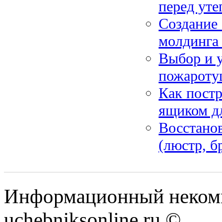
перед уте
Создание 
молдинга 
Выбор и 
пожаротуш
Как постр
ящиком д
Восстанов
(люстр, б
Информационный некомм
uchebniksonline.ru ©