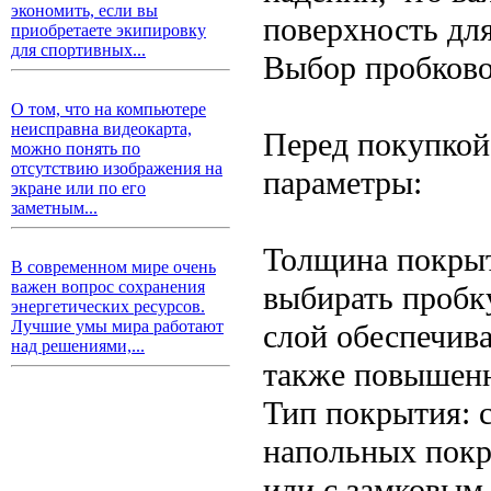
экономить, если вы
поверхность дл
приобретаете экипировку
для спортивных...
Выбор пробково
О том, что на компьютере
неисправна видеокарта,
Перед покупкой
можно понять по
отсутствию изображения на
параметры:
экране или по его
заметным...
Толщина покрыт
В современном мире очень
важен вопрос сохранения
выбирать пробк
энергетических ресурсов.
Лучшие умы мира работают
слой обеспечив
над решениями,...
также повышенн
Тип покрытия: 
напольных покр
или с замковым