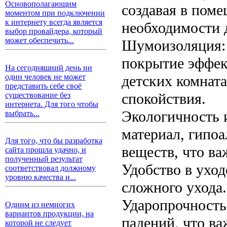
Основополагающим
создавая в пом
моментом при подключении
к интернету всегда является
необходимости 
выбор провайдера, который
может обеспечить...
Шумоизоляция: 
покрытие эффект
На сегодняшний день ни
детских комнат
один человек не может
представить себе своё
спокойствия.
существование без
интернета. Для того чтобы
Экологичность 
выбрать...
материал, гипо
Для того, что бы разработка
веществ, что ва
сайта прошла удачно, и
полученный результат
Удобство в уход
соответствовал должному
уровню качества и...
сложного ухода.
Ударопрочность 
Одним из немногих
вариантов продукции, на
падений, что ва
которой не следует