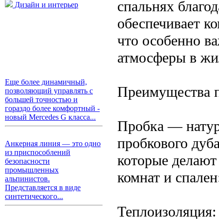
спальнях благо
Дизайн и интерьер
обеспечивает к
что особенно в
атмосферы в ж
Еще более динамичный,
Преимущества п
позволяющий управлять с
большей точностью и
гораздо более комфортный -
новый Mercedes G класса...
Пробка — натур
пробкового дуб
Анкерная линия — это одно
из приспособлений
которые делают
безопасности
промышленных
комнат и спален
альпинистов.
Представляется в виде
синтетического...
Теплоизоляция: