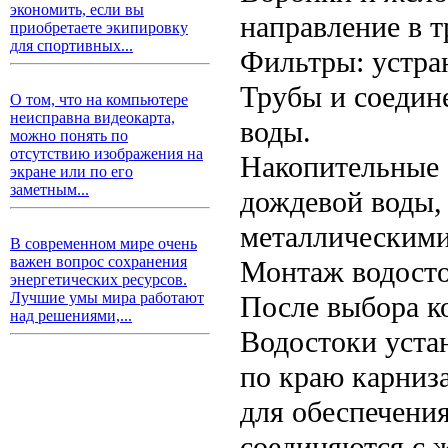
экономить, если вы
направление в т
приобретаете экипировку
для спортивных...
Фильтры: устран
Трубы и соедин
О том, что на компьютере
неисправна видеокарта,
воды.
можно понять по
отсутствию изображения на
Накопительные 
экране или по его
заметным...
дождевой воды,
металлическими
В современном мире очень
важен вопрос сохранения
Монтаж водост
энергетических ресурсов.
Лучшие умы мира работают
После выбора к
над решениями,...
Водостоки уста
по краю карниза
для обеспечения
соединяются с 