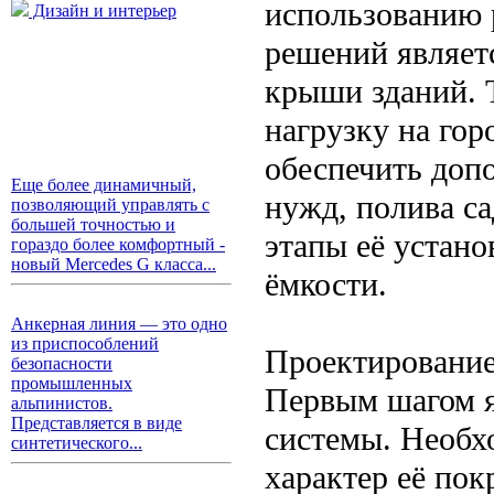
использованию 
Дизайн и интерьер
решений являет
крыши зданий. Т
нагрузку на гор
обеспечить доп
Еще более динамичный,
нужд, полива с
позволяющий управлять с
большей точностью и
этапы её устан
гораздо более комфортный -
новый Mercedes G класса...
ёмкости.
Анкерная линия — это одно
из приспособлений
Проектирование
безопасности
промышленных
Первым шагом я
альпинистов.
Представляется в виде
системы. Необх
синтетического...
характер её по