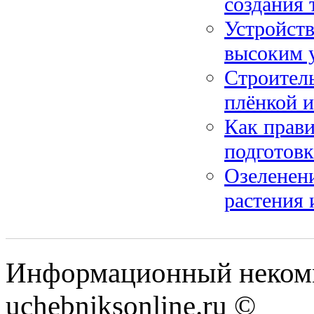
создания 
Устройств
высоким 
Строитель
плёнкой и
Как прави
подготов
Озеленени
растения
Информационный некомм
uchebniksonline.ru ©