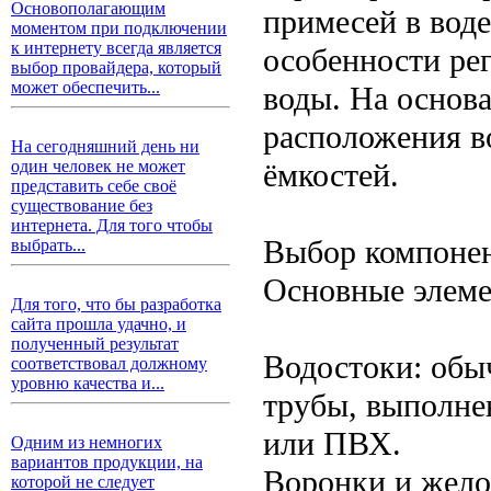
Основополагающим
примесей в вод
моментом при подключении
к интернету всегда является
особенности ре
выбор провайдера, который
может обеспечить...
воды. На основа
расположения в
На сегодняшний день ни
ёмкостей.
один человек не может
представить себе своё
существование без
интернета. Для того чтобы
Выбор компоне
выбрать...
Основные элеме
Для того, что бы разработка
сайта прошла удачно, и
полученный результат
Водостоки: обы
соответствовал должному
уровню качества и...
трубы, выполне
или ПВХ.
Одним из немногих
вариантов продукции, на
Воронки и жело
которой не следует