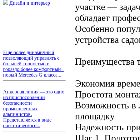
Дизайн и интерьер
участке — задач
обладает профе
Особенно попул
устройства садо
Еще более динамичный,
позволяющий управлять с
Преимущества т
большей точностью и
гораздо более комфортный -
новый Mercedes G класса...
Экономия време
Простота монт
Анкерная линия — это одно
из приспособлений
Возможность в 
безопасности
промышленных
площадку
альпинистов.
Представляется в виде
Надежность при
синтетического...
Шаг 1. Подгото