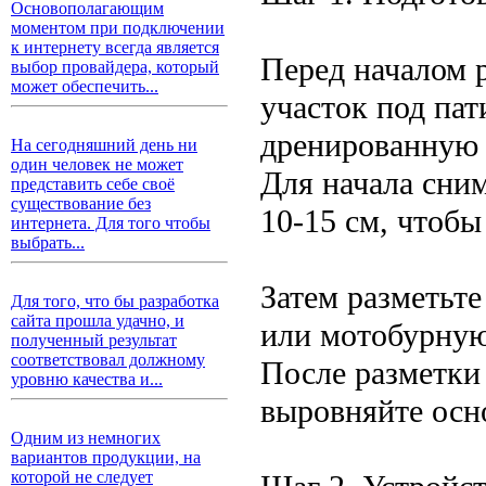
Основополагающим
моментом при подключении
к интернету всегда является
Перед началом 
выбор провайдера, который
может обеспечить...
участок под па
дренированную т
На сегодняшний день ни
один человек не может
Для начала сни
представить себе своё
существование без
10-15 см, чтобы
интернета. Для того чтобы
выбрать...
Затем разметьт
Для того, что бы разработка
сайта прошла удачно, и
или мотобурну
полученный результат
соответствовал должному
После разметки
уровню качества и...
выровняйте осн
Одним из немногих
вариантов продукции, на
которой не следует