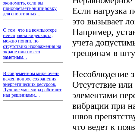
Неравномерное 
экономить, если вы
Если нагрузка 
приобретаете экипировку
для спортивных...
это вызывает л
Например, уста
О том, что на компьютере
неисправна видеокарта,
учета допустим
можно понять по
отсутствию изображения на
трещинам в шту
экране или по его
заметным...
Несоблюдение з
В современном мире очень
важен вопрос сохранения
Отсутствие или
энергетических ресурсов.
Лучшие умы мира работают
элементами пер
над решениями,...
вибрации при н
швов препятств
что ведет к поя