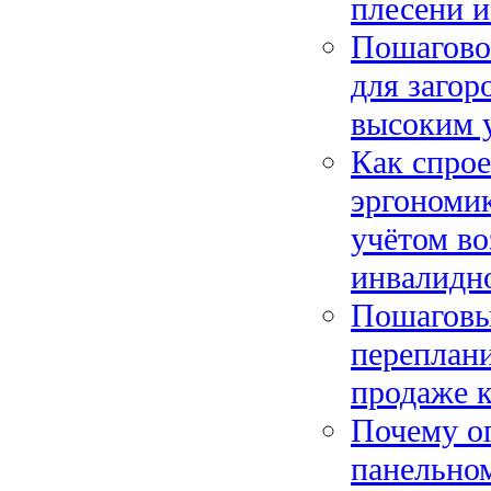
плесени и
Пошагово
для загор
высоким 
Как спрое
эргономик
учётом в
инвалидн
Пошаговый
переплани
продаже 
Почему оп
панельном