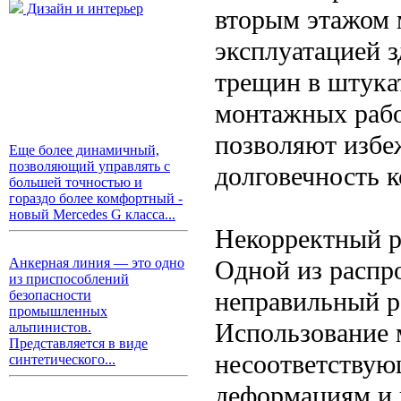
Дизайн и интерьер
вторым этажом 
эксплуатацией з
трещин в штука
монтажных рабо
позволяют избе
Еще более динамичный,
позволяющий управлять с
долговечность 
большей точностью и
гораздо более комфортный -
новый Mercedes G класса...
Некорректный р
Одной из распр
Анкерная линия — это одно
из приспособлений
неправильный р
безопасности
промышленных
Использование 
альпинистов.
Представляется в виде
несоответствую
синтетического...
деформациям и 