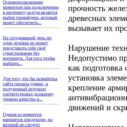
Основополагающим
прочность желе
моментом при подключении
к интернету всегда является
древесных элем
выбор провайдера, который
может обеспечить...
вызывает их про
На сегодняшний день ни
один человек не может
Нарушение техн
представить себе своё
существование без
Недопустимо пр
интернета. Для того чтобы
выбрать...
как подготовка 
установка элем
Для того, что бы разработка
сайта прошла удачно, и
крепление арми
полученный результат
соответствовал должному
антивибрационн
уровню качества и...
движений и скр
Одним из немногих
вариантов продукции, на
которой не следует